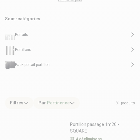
En savoir plus
clôture avec votre entrée de jardin. Côté Clôture vous propose un
portillon
ganivelle
, qui est très simple à installer puisqu’il suffit de planter les
piquets dans le sol et des vis à bois. Notre second portillon, l’
extra bois
, est
Sous-catégories
semblable à des
panneaux de clôture en bois
. Le
portillon extra bois
est
réversible, ainsi, vous pouvez faire le choix de son sens d’ouverture.
Portails
Portillons
Pack portail portillon
Filtres
Par
Pertinence
81 produits
Portillon passage 1m20 -
SQUARE
14 déclinaisons