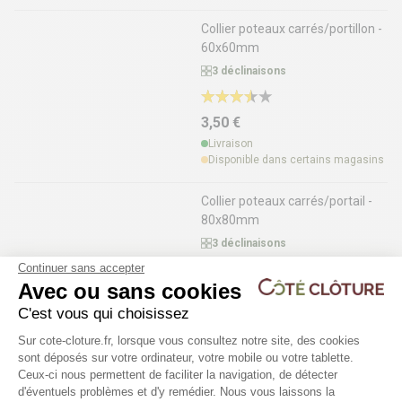
Collier poteaux carrés/portillon -
60x60mm
3 déclinaisons
3,50 €
Livraison
Disponible dans certains magasins
Collier poteaux carrés/portail -
80x80mm
3 déclinaisons
Continuer sans accepter
Avec ou sans cookies
3,50 €
C'est vous qui choisissez
Livraison
Plateforme de Gestion du Consentem
Disponible dans certains magasins
Sur cote-cloture.fr, lorsque vous consultez notre site, des cookies
sont déposés sur votre ordinateur, votre mobile ou votre tablette.
Portail coulissant autoportant
Ceux-ci nous permettent de faciliter la navigation, de détecter
industriel manuel CELESTE
d'éventuels problèmes et d'y remédier. Nous vous laissons la
Axeptio consent