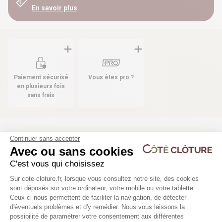
En savoir plus
Paiement sécurisé
Vous êtes pro ?
en plusieurs fois
sans frais
Continuer sans accepter
Les produits compatibles
Avec ou sans cookies
5 déclinaisons
40 déclinaisons
C'est vous qui choisissez
Plateforme de Gestion du Consentem
Sur cote-cloture.fr, lorsque vous consultez notre site, des cookies
Bombe de peinture - 400 ml
Portail ANDALOU
sont déposés sur votre ordinateur, votre mobile ou votre tablette.
Ceux-ci nous permettent de faciliter la navigation, de détecter
d'éventuels problèmes et d'y remédier. Nous vous laissons la
13,33 €
846,24 €
Axeptio consent
possibilité de paramétrer votre consentement aux différentes