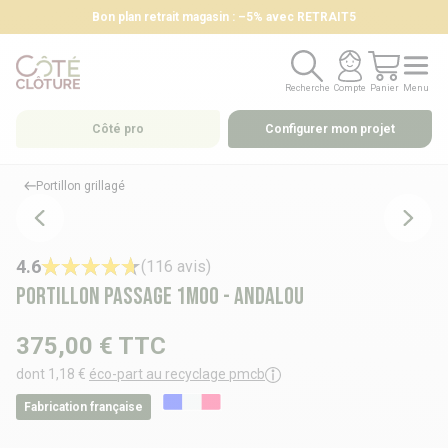
Bon plan retrait magasin : –5% avec RETRAIT5
Recherche
Compte
Panier
Menu
Recherche
Compte
Panier
Menu
Côté pro
Configurer mon projet
Portillon grillagé
4.6
(116 avis)
Portillon passage 1m00 - ANDALOU
375,00 €
TTC
dont 1,18 €
éco-part au recyclage pmcb
Fabrication française