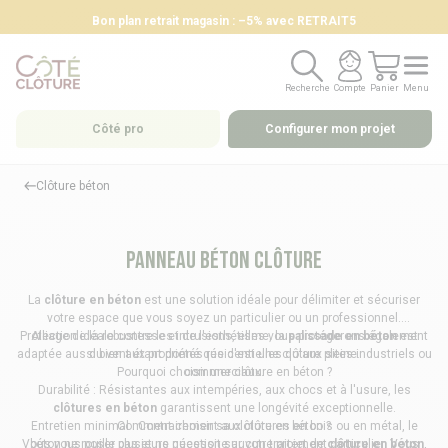
Bon plan retrait magasin : –5% avec RETRAIT5
Recherche
Compte
Panier
Menu
Recherche
Compte
Panier
Menu
Côté pro
Configurer mon projet
Clôture béton
Panneau béton clôture
La
clôture en béton
est une solution idéale pour délimiter et sécuriser
votre espace que vous soyez un particulier ou un professionnel.
Protection idéale contre les intrusions, elles vous protégerons également
Alliage de la robustesse et de l'esthétisme, la
palissade en béton
est
adaptée aussi bien aux propriétés résidentielles qu'aux sites industriels ou
du vent étant donné que c'est une clôture pleine.
Pourquoi choisir une clôture en béton ?
commerciaux.
Durabilité : Résistantes aux intempéries, aux chocs et à l'usure, les
clôtures en béton
garantissent une longévité exceptionnelle.
Entretien minimal : Contrairement aux
Comment choisir sa clôture en béton ?
clôtures en bois
ou en métal, le
Vous vous poser plusieurs question sur votre projet de
béton ne rouille pas et ne nécessite aucun traitement particulier. Vous
clôture en béton
,