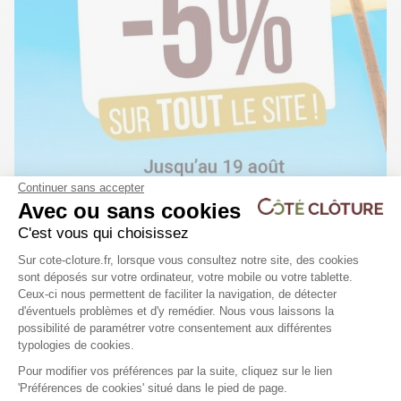
Continuer sans accepter
Avec ou sans cookies
Plaque clôture béton - GRANIT
C'est vous qui choisissez
63,00 €
Plateforme de Gestion du Consentem
Sur cote-cloture.fr, lorsque vous consultez notre site, des cookies
Livraison
sont déposés sur votre ordinateur, votre mobile ou votre tablette.
Disponible dans certains magasins
Ceux-ci nous permettent de faciliter la navigation, de détecter
d'éventuels problèmes et d'y remédier. Nous vous laissons la
Axeptio consent
Plaque clôture béton - URBAN
possibilité de paramétrer votre consentement aux différentes
typologies de cookies.
55,24 €
Livraison
Pour modifier vos préférences par la suite, cliquez sur le lien
Disponible dans certains magasins
'Préférences de cookies' situé dans le pied de page.