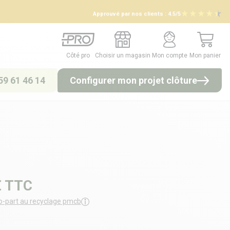
Approuvé par nos clients :
4.5/5
Côté pro
Choisir un magasin
Mon compte
Mon panier
Côté pro
Choisir un magasin
Mon compte
Mon panier
59 61 46 14
Configurer mon projet clôture
€
TTC
o-part au recyclage pmcb