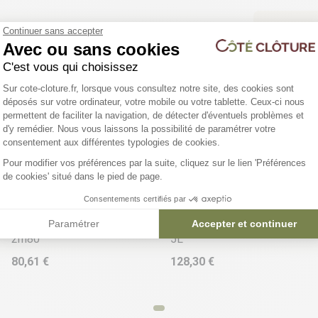
Vous ê
Continuer sans accepter
Avec ou sans cookies
Bénéfic
C'est vous qui choisissez
Plateforme de Gestion du Consentemen
Sur cote-cloture.fr, lorsque vous consultez notre site, des cookies sont
déposés sur votre ordinateur, votre mobile ou votre tablette. Ceux-ci nous
permettent de faciliter la navigation, de détecter d'éventuels problèmes et
d'y remédier. Nous vous laissons la possibilité de paramétrer votre
Axeptio consent
consentement aux différentes typologies de cookies.
Pour modifier vos préférences par la suite, cliquez sur le lien 'Préférences
de cookies' situé dans le pied de page.
4 déclinaisons
Consentements certifiés par
Poteau béton d'angle - H
Minéralisant clôture béton -
Paramétrer
Accepter et continuer
2m80
5L
80,61 €
128,30 €