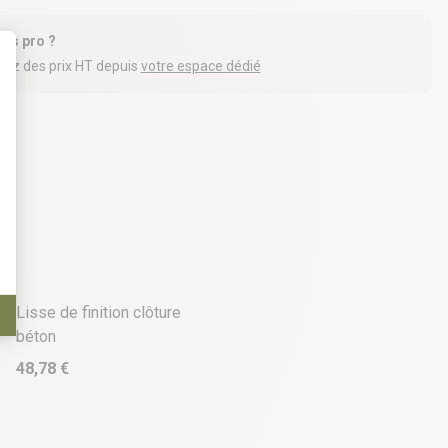
tes pro ?
iez des prix HT depuis
votre espace dédié
t : Personnalisez vos Options
Lisse de finition clôture
béton
48,78 €