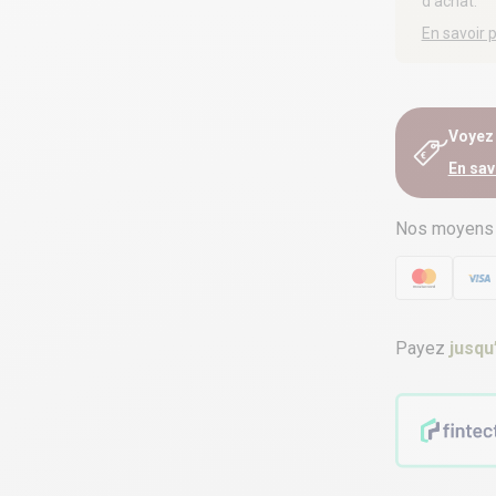
d’achat.
En savoir 
Voyez e
En sav
Nos moyens
Payez
jusqu