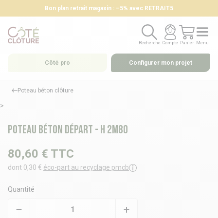
Bon plan retrait magasin : –5% avec RETRAIT5
Recherche
Compte
Panier
Menu
Recherche
Compte
Panier
Menu
Côté pro
Configurer mon projet
Poteau béton clôture
>
Poteau béton départ - H 2m80
80,60 €
TTC
dont 0,30 €
éco-part au recyclage pmcb
Quantité