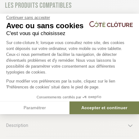
Les produits compatibles
Continuer sans accepter
Avec ou sans cookies
Plaque clôture béton -
Plaque clôture béton 
C'est vous qui choisissez
CALANQUE
55,20 €
Plateforme de Gestion du Consentem
Sur cote-cloture.fr, lorsque vous consultez notre site, des cookies
63,00 €
sont déposés sur votre ordinateur, votre mobile ou votre tablette.
Ceux-ci nous permettent de faciliter la navigation, de détecter
d'éventuels problèmes et d'y remédier. Nous vous laissons la
Axeptio consent
possibilité de paramétrer votre consentement aux différentes
typologies de cookies.
Pour modifier vos préférences par la suite, cliquez sur le lien
'Préférences de cookies' situé dans le pied de page.
Consentements certifiés par
Le produit en détail
Paramétrer
Accepter et continuer
Description