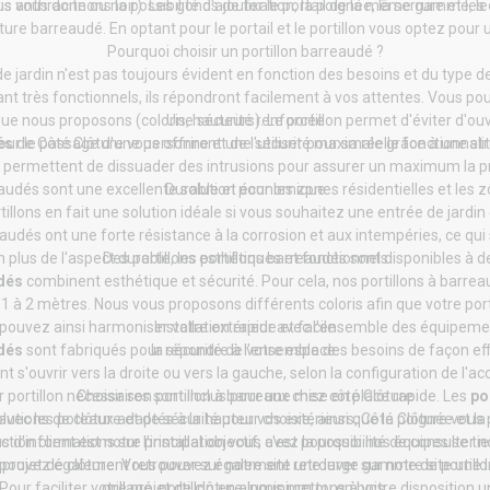
ous vous donnons la possibilité d'ajouter le portail de la même gamme, l
ris anthracite ou noir). Les gonds de fixation, la poignée, la serrure et les 
ôture barreaudé
. En optant pour le portail et le portillon vous optez pou
Pourquoi choisir un portillon barreaudé ?
de jardin
n'est pas toujours évident en fonction des besoins et du type d
nt très fonctionnels, ils répondront facilement à vos attentes. Vous pouv
ue nous proposons (coloris, hauteurs). Le portillon permet d'éviter d'ouv
Une sécurité renforcée
és
our le passage d'une personne et de l'utiliser pour sa réelle fonctionnalit
de Côté Clôture vous offriront une sécurité maximale grâce à une str
permettent de dissuader des intrusions pour assurer un maximum la pr
eaudés sont une excellente solution pour les zones résidentielles et les
Durable et économique
illons en fait une solution idéale si vous souhaitez une entrée de jardin
eaudés ont une forte résistance à la corrosion et aux intempéries, ce qui 
n plus de l'aspect durable, les portillons barreaudés sont disponibles à d
Des portillons esthétiques et fonctionnels
dés
combinent esthétique et sécurité. Pour cela, nos portillons à barrea
1 à 2 mètres. Nous vous proposons différents coloris afin que votre port
 pouvez ainsi harmoniser votre extérieur avec l'ensemble des équipemen
Installation rapide et facile
udés
sont fabriqués pour répondre à l'ensemble des besoins de façon ef
la sécurité de votre espace.
nt s'ouvrir vers la droite ou vers la gauche, selon la configuration de l'a
 portillon nécessaires sont inclus pour une mise en place rapide. Les
Choisir son portillon à barreaux chez côté Clôture
po
lutions de clôture
avec les poteaux adaptés à la hauteur choisie, ainsi que la poignée et la
et de sécurité pour vos extérieurs, Côté Clôture vou
action client est notre principal objectif, c'est pourquoi nos équipes se t
s d'informations sur l’installation vous avez la possibilité de consulter 
s pouvez également retrouver sur notre site une large gamme de
re projet de clôture. Vous pouvez également retrouver sur notre site un
portill
Pour faciliter votre projet de clôture, nous mettons à votre disposition 
grillagé
,
portillon en aluminium
ou en bois.