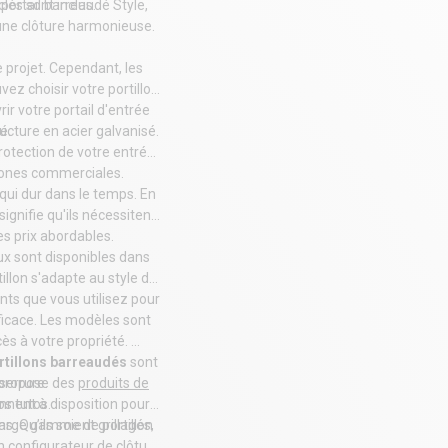
e
clés sont inclus.
portail barreaudé Style
,
r une clôture harmonieuse.
e projet. Cependant, les
ez choisir votre portillon
rir votre
portail
d'entrée
é.
ucture en acier galvanisé.
otection de votre entrée.
 zones commerciales.
 qui dur dans le temps. En
signifie qu'ils nécessitent
es prix abordables.
ux sont disponibles dans
illon s'adapte au style de
ts que vous utilisez pour
ficace. Les modèles sont
ccès à votre propriété.
rtillons barreaudés
sont
 serrure.
s propose des
produits de
iennent à disposition pour
nos
tutos
.
e large gamme de
ons
. Qu’ils soient grillagés,
portillon
un
configurateur de clôture