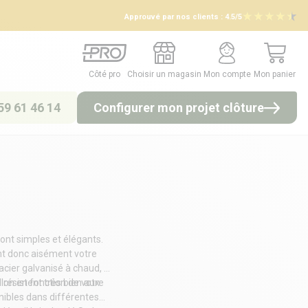
Approuvé par nos clients :
4.5/5
Côté pro
Choisir un magasin
Mon compte
Mon panier
Côté pro
Choisir un magasin
Mon compte
Mon panier
59 61 46 14
Configurer mon projet clôture
sont simples et élégants.
ent donc aisément votre
cier galvanisé à chaud, il
llon en fonction de votre
 résistent très bien aux
onibles dans différentes