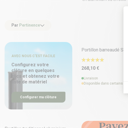
Par
Pertinence
15 déclinaisons
Portillon barreaudé ST
AVEC NOUS C’EST FACILE
Configurez votre
268,10 €
clôture en quelques
clics et obtenez votre
Livraison
liste de matériel
Disponible dans certains m
Configurer ma clôture
2 déclinaisons