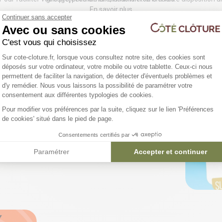
En savoir plus
en ligne
.
Continuer sans accepter
Avec ou sans cookies
C'est vous qui choisissez
Plateforme de Gestion du Consentemen
Sur cote-cloture.fr, lorsque vous consultez notre site, des cookies sont
15 déclinaisons
déposés sur votre ordinateur, votre mobile ou votre tablette. Ceux-ci nous
permettent de faciliter la navigation, de détecter d'éventuels problèmes et
YLE
d'y remédier. Nous vous laissons la possibilité de paramétrer votre
Portillon barreaudé - OSLO
Axeptio consent
consentement aux différentes typologies de cookies.
1 110,76 €
Pour modifier vos préférences par la suite, cliquez sur le lien 'Préférences
de cookies' situé dans le pied de page.
Livraison
Disponible dans certains magasins
Consentements certifiés par
agasins
Paramétrer
Accepter et continuer