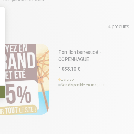
4 produits
t : Personnalisez vos Options
15 déclinaisons
Portillon barreaudé -
COPENHAGUE
1 038,10 €
Livraison
Non disponible en magasin