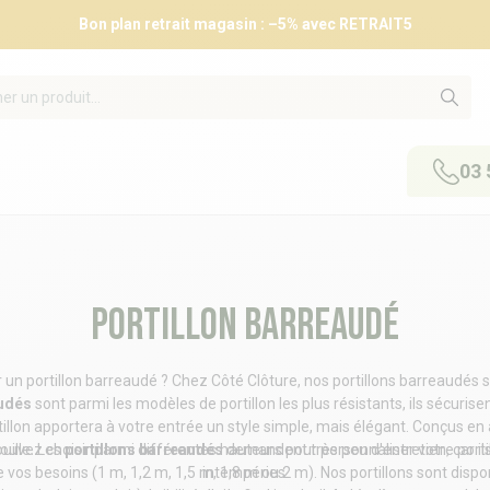
Bon plan retrait magasin : –5% avec RETRAIT5
03 
Portillon barreaudé
 un portillon barreaudé ? Chez Côté Clôture, nos portillons barreaudés 
audés
sont parmi les modèles de portillon les plus résistants, ils sécuris
tillon apportera à votre entrée un style simple, mais élégant. Conçus en a
ouvez choisir parmi différentes hauteurs pour personnaliser votre porti
uille. Les
portillons barreaudés
demandent très peu d'entretien, car ils
 vos besoins (1 m, 1,2 m, 1,5 m, 1,8 m ou 2 m). Nos portillons sont disp
intempéries.