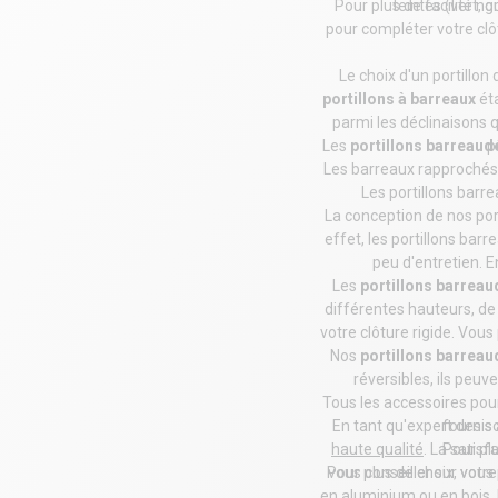
Pour plus de facilité n
teintes (vert, g
pour compléter votre
cl
Le choix d'un
portillon 
portillons à barreaux
éta
parmi les déclinaisons q
Les
portillons barreaud
p
Les barreaux rapprochés 
Les portillons barr
La conception de nos port
effet, les portillons barr
peu d'entretien. E
Les
portillons barreau
différentes hauteurs, de 
votre
clôture rigide
. Vous
Nos
portillons barrea
réversibles, ils peuve
Tous les accessoires pour
En tant qu'
expert des so
fournis 
haute qualité
. La satisf
Pour plu
Pour plus de choix, vou
vous conseiller sur vot
en aluminium ou en bois. 