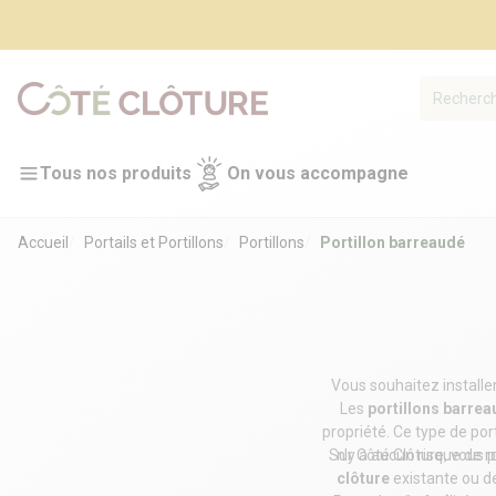
Tous nos produits
On vous accompagne
Accueil
Portails et Portillons
Portillons
Portillon barreaudé
Vous souhaitez installer
Les
portillons barre
propriété. Ce type de por
Sur Côté Clôture, vous p
n'y a aucun risque de ro
clôture
existante ou de