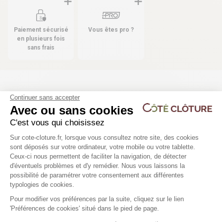
Paiement sécurisé
Vous êtes pro ?
en plusieurs fois
sans frais
Les produits compatibles
Continuer sans accepter
Avec ou sans cookies
5 déclinaisons
C'est vous qui choisissez
Plateforme de Gestion du Consentem
Bombe de peinture - 400 ml
Arrêt de porte UGC - L
Sur cote-cloture.fr, lorsque vous consultez notre site, des cookies
sont déposés sur votre ordinateur, votre mobile ou votre tablette.
Ceux-ci nous permettent de faciliter la navigation, de détecter
13,33 €
40,39 €
d'éventuels problèmes et d'y remédier. Nous vous laissons la
Axeptio consent
possibilité de paramétrer votre consentement aux différentes
typologies de cookies.
Pour modifier vos préférences par la suite, cliquez sur le lien
'Préférences de cookies' situé dans le pied de page.