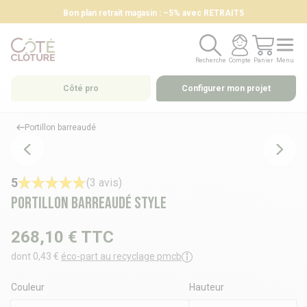
Bon plan retrait magasin : –5% avec RETRAIT5
Recherche
Compte
Panier
Menu
Recherche
Compte
Panier
Menu
Côté pro
Configurer mon projet
Portillon barreaudé
5
(3 avis)
Portillon barreaudé STYLE
268,10 €
TTC
dont 0,43 €
éco-part au recyclage pmcb
Couleur
Hauteur