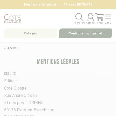
Bon plan retrait magasin : –5% avec RETRAIT5
Recherche
Compte
Panier
Menu
Recherche
Compte
Panier
Menu
Côté pro
Configurer mon projet
Accueil
Mentions légales
Crédits
Editeur
Coté Cloture
Rue André Citroën
ZI des près LORIBES
59128 Flers-en-Escrebieux