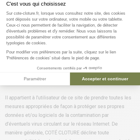
seules conditions prévues par la loi n° 78-17 du 6 janvier
C'est vous qui choisissez
1978 relative à l’informatique, aux fichiers et aux libertés,
Plateforme de Gestion du Consentem
Sur cote-cloture.fr, lorsque vous consultez notre site, des cookies
par l’intermédiaire des services ayant recueilli les
sont déposés sur votre ordinateur, votre mobile ou votre tablette.
Ceux-ci nous permettent de faciliter la navigation, de détecter
informations demandées.
d'éventuels problèmes et d'y remédier. Nous vous laissons la
Axeptio consent
Ce droit d’accès peut s’exercer auprès du responsable du
possibilité de paramétrer votre consentement aux différentes
typologies de cookies.
service :
Pour modifier vos préférences par la suite, cliquez sur le lien
- par courrier électronique auprès de
contactweb@cote-
'Préférences de cookies' situé dans le pied de page.
cloture.fr
Consentements certifiés par
Paramétrer
Accepter et continuer
Limitation de responsabilité
Il appartient à l’utilisateur de ce site de prendre toutes les
mesures appropriées de façon à protéger ses propres
données et/ou logiciels de la contamination par
d’éventuels virus circulant sur le réseau Internet. De
manière générale, COTÉ CLOTURE décline toute