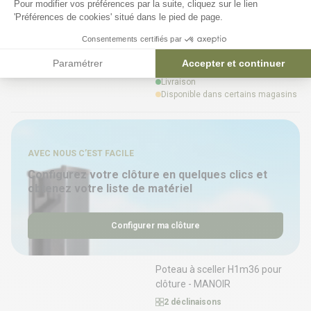
Pour modifier vos préférences par la suite, cliquez sur le lien
clôture - MANOIR
'Préférences de cookies' situé dans le pied de page.
2 déclinaisons
Consentements certifiés par
Paramétrer
Accepter et continuer
48,51 €
Livraison
Disponible dans certains magasins
AVEC NOUS C’EST FACILE
Configurez votre clôture en quelques clics et
obtenez votre liste de matériel
Configurer ma clôture
Poteau à sceller H1m36 pour
clôture - MANOIR
2 déclinaisons