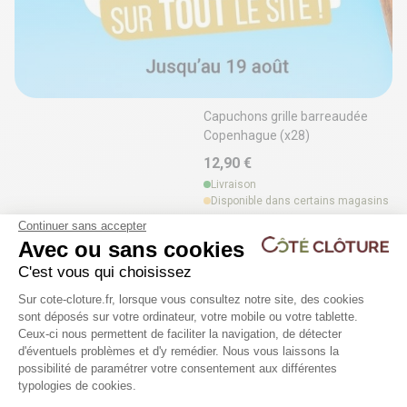
Capuchons grille barreaudée
Copenhague (x28)
12,90 €
Livraison
Disponible dans certains magasins
Continuer sans accepter
Fixation pour grille (x4) - MANOIR
Avec ou sans cookies
2 déclinaisons
C'est vous qui choisissez
Plateforme de Gestion du Consentem
Sur cote-cloture.fr, lorsque vous consultez notre site, des cookies
sont déposés sur votre ordinateur, votre mobile ou votre tablette.
16,05 €
Ceux-ci nous permettent de faciliter la navigation, de détecter
Livraison
d'éventuels problèmes et d'y remédier. Nous vous laissons la
Disponible dans certains magasins
Axeptio consent
possibilité de paramétrer votre consentement aux différentes
typologies de cookies.
Poteau sur platine H0m86 pour