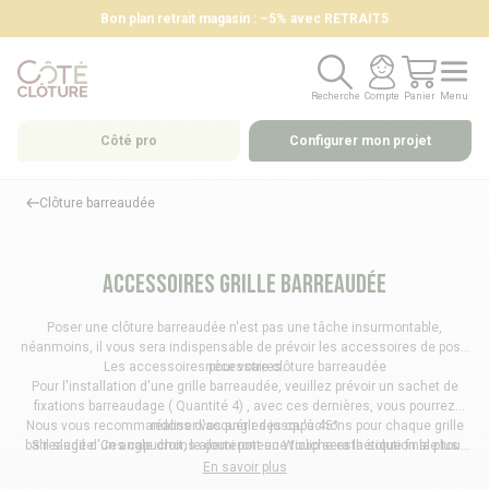
Bon plan retrait magasin : –5% avec RETRAIT5
Recherche
Compte
Panier
Menu
Recherche
Compte
Panier
Menu
Côté pro
Configurer mon projet
Clôture barreaudée
Accessoires grille barreaudée
Poser une clôture barreaudée n'est pas une tâche insurmontable,
néanmoins, il vous sera indispensable de prévoir les accessoires de pose
Les accessoires pour votre clôture barreaudée
nécessaires.
Pour l'installation d'une grille barreaudée, veuillez prévoir un sachet de
fixations barreaudage ( Quantité 4) , avec ces dernières, vous pourrez
Nous vous recommandons d'acquérir des capuchons pour chaque grille
réaliser vos angles jusqu'à 45°
barreaudée. Ces capuchons ajouteront une touche esthétique finale tout
S'il s'agit d'un angle droit, le demi poteau Wiclip sera la solution la plus
en empêchant l'infiltration d'eau.
adaptée.
En savoir plus