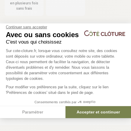
en plusieurs fois
sans frais
Continuer sans accepter
Avec ou sans cookies
Les produits compatibles
C'est vous qui choisissez
2 déclinaisons
2 déclinaisons
Plateforme de Gestion du Consentem
Sur cote-cloture.fr, lorsque vous consultez notre site, des cookies
sont déposés sur votre ordinateur, votre mobile ou votre tablette.
Cloture barreaudée aluminium
Poteau sur platine H0
Ceux-ci nous permettent de faciliter la navigation, de détecter
H0m75 - MANOIR
clôture - MANOIR
d'éventuels problèmes et d'y remédier. Nous vous laissons la
Axeptio consent
possibilité de paramétrer votre consentement aux différentes
typologies de cookies.
161,58 €
48,51 €
Pour modifier vos préférences par la suite, cliquez sur le lien
'Préférences de cookies' situé dans le pied de page.
Consentements certifiés par
Paramétrer
Accepter et continuer