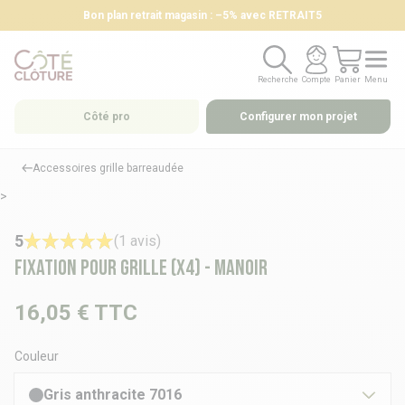
Bon plan retrait magasin : –5% avec RETRAIT5
Recherche
Compte
Panier
Menu
Recherche
Compte
Panier
Menu
Côté pro
Configurer mon projet
Accessoires grille barreaudée
>
5
(1 avis)
Fixation pour grille (x4) - MANOIR
16,05 €
TTC
Couleur
Gris anthracite 7016