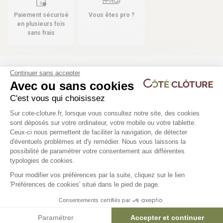
Paiement sécurisé
Vous êtes pro ?
en plusieurs fois
sans frais
Continuer sans accepter
Les produits compatibles
Avec ou sans cookies
2 déclinaisons
2 déclinaisons
C'est vous qui choisissez
Plateforme de Gestion du Consentem
Sur cote-cloture.fr, lorsque vous consultez notre site, des cookies
Cloture barreaudée aluminium
Poteau sur platine H1m
sont déposés sur votre ordinateur, votre mobile ou votre tablette.
H0m75 - MANOIR
/ portillon - MANOIR
Ceux-ci nous permettent de faciliter la navigation, de détecter
d'éventuels problèmes et d'y remédier. Nous vous laissons la
196,23 €
Axeptio consent
possibilité de paramétrer votre consentement aux différentes
typologies de cookies.
161,58 €
Pour modifier vos préférences par la suite, cliquez sur le lien
'Préférences de cookies' situé dans le pied de page.
Consentements certifiés par
Paramétrer
Accepter et continuer