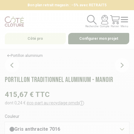
Bon plan retrait magasin : –5% avec RETRAIT5
Recherche
Compte
Panier
Menu
Recherche
Compte
Panier
Menu
Côté pro
Configurer mon projet
Portillon aluminium
Portillon traditionnel aluminium - MANOIR
415,67 €
TTC
dont 0,24 €
éco-part au recyclage pmcb
Couleur
Gris anthracite 7016