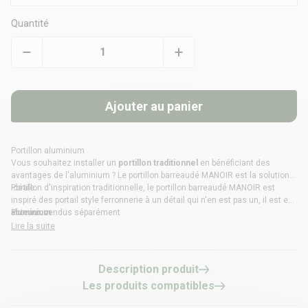
Quantité
Ajouter au panier
Portillon aluminium
Vous souhaitez installer un
portillon traditionnel
en bénéficiant des
avantages de l'aluminium ? Le
portillon barreaudé
MANOIR est la solution
idéale.
Portillon d'inspiration traditionnelle, le portillon barreaudé MANOIR est
inspiré des portail style ferronnerie à un détail qui n'en est pas un, il est en
aluminium
Poteaux vendus séparément
.
Lire la suite
Description produit
Les produits compatibles