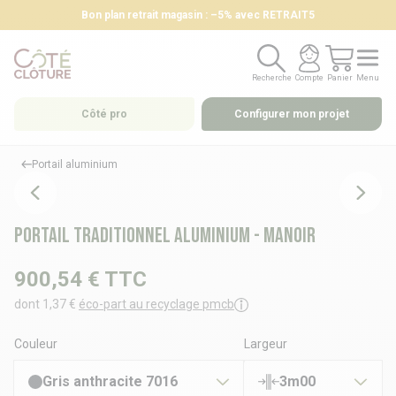
Bon plan retrait magasin : –5% avec RETRAIT5
Recherche
Compte
Panier
Menu
Recherche
Compte
Panier
Menu
Côté pro
Configurer mon projet
Portail aluminium
Portail traditionnel aluminium - MANOIR
900,54 €
TTC
dont 1,37 €
éco-part au recyclage pmcb
Couleur
Largeur
Gris anthracite 7016
3m00