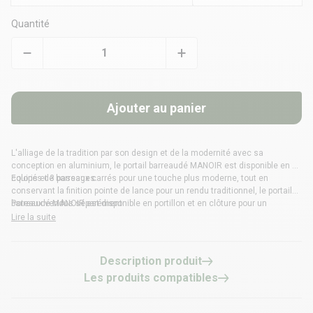
Quantité
Ajouter au panier
L'alliage de la tradition par son design et de la modernité avec sa
conception en aluminium, le
portail barreaudé
MANOIR est disponible en 2
coloris et 3 passages.
Equipés de barreaux carrés pour une touche plus moderne, tout en
conservant la finition pointe de lance pour un rendu traditionnel, le portail
barreaudé MANOIR est disponible en portillon et en clôture pour un
Poteaux vendus séparément
extérieur harmonieux.
Lire la suite
Description produit
Les produits compatibles