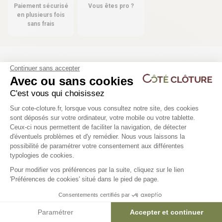
Paiement sécurisé
Vous êtes pro ?
en plusieurs fois
sans frais
Continuer sans accepter
Les produits compatibles
Avec ou sans cookies
2 déclinaisons
2 déclinaisons
C'est vous qui choisissez
Plateforme de Gestion du Consentem
Sur cote-cloture.fr, lorsque vous consultez notre site, des cookies
Cloture barreaudée aluminium
Poteau sur platine H1m
sont déposés sur votre ordinateur, votre mobile ou votre tablette.
H0m75 - MANOIR
/ portillon - MANOIR
Ceux-ci nous permettent de faciliter la navigation, de détecter
196,23 €
d'éventuels problèmes et d'y remédier. Nous vous laissons la
Axeptio consent
possibilité de paramétrer votre consentement aux différentes
161,58 €
typologies de cookies.
Pour modifier vos préférences par la suite, cliquez sur le lien
'Préférences de cookies' situé dans le pied de page.
Consentements certifiés par
Paramétrer
Accepter et continuer