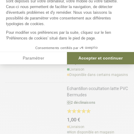
sont déposés sur votre ordinateur, votre mobile ou votre tablette.
obtenez votre liste de matériel
Ceux-ci nous permettent de faciliter la navigation, de détecter
d'éventuels problèmes et d'y remédier. Nous vous laissons la
Axeptio consent
possibilité de paramétrer votre consentement aux différentes
Configurer ma clôture
typologies de cookies.
Pour modifier vos préférences par la suite, cliquez sur le lien
Kit d'occultation PVC Bermudes
'Préférences de cookies' situé dans le pied de page.
5 déclinaisons
Consentements certifiés par
Paramétrer
Accepter et continuer
115,73 €
Livraison
Disponible dans certains magasins
Echantillon occultation latte PVC
Bermudes
2 déclinaisons
1,00 €
Livraison
Non disponible en magasin