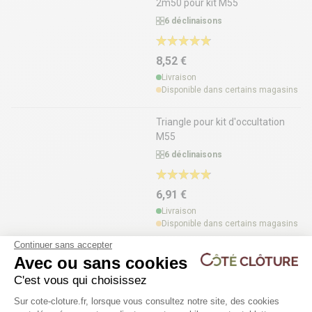
2m50 pour kit M55
6 déclinaisons
8,52 €
Livraison
Disponible dans certains magasins
Triangle pour kit d'occultation
M55
6 déclinaisons
6,91 €
Livraison
Disponible dans certains magasins
Continuer sans accepter
Avec ou sans cookies
C'est vous qui choisissez
AVEC NOUS C’EST FACILE
Plateforme de Gestion du Consentem
Sur cote-cloture.fr, lorsque vous consultez notre site, des cookies
Configurez votre clôture en quelques clics et