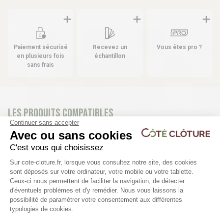
Paiement sécurisé
Recevez un
Vous êtes pro ?
en plusieurs fois
échantillon
sans frais
Les produits compatibles
Continuer sans accepter
37 déclinaisons
46 déclinaisons
Avec ou sans cookies
C'est vous qui choisissez
Poteau pour grillage rigide -
Clôture panneau rigide
Plateforme de Gestion du Consentem
WICLIP
Sur cote-cloture.fr, lorsque vous consultez notre site, des cookies
sont déposés sur votre ordinateur, votre mobile ou votre tablette.
Maille 200x55mm | Ø5
Ceux-ci nous permettent de faciliter la navigation, de détecter
d'éventuels problèmes et d'y remédier. Nous vous laissons la
21,30 €
31,50 €
Axeptio consent
possibilité de paramétrer votre consentement aux différentes
typologies de cookies.