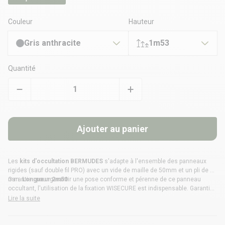
Couleur
Hauteur
Gris anthracite
1m53
Quantité
Ajouter au panier
Les
kits d'occultation BERMUDES
s'adapte à l'ensemble des
panneaux
rigides
(sauf double fil PRO) avec un vide de maille de 50mm et un pli de 29
mm.
Garantie : pour garantir une pose conforme et pérenne de ce panneau
Longueur 2m50
occultant, l'utilisation de la fixation
WISECURE
est indispensable. Garantie
uniquement applicable en cas de pose du panneau avec une fixation
Lire la suite
WISECURE.