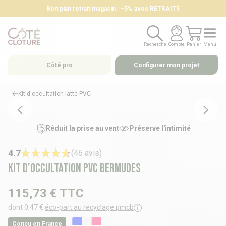
Bon plan retrait magasin : –5% avec RETRAIT5
Recherche
Compte
Panier
Menu
Recherche
Compte
Panier
Menu
Côté pro
Configurer mon projet
Kit d'occultation latte PVC
Réduit la prise au vent
Préserve l'intimité
4.7
(46 avis)
Kit d'occultation PVC Bermudes
115,73 €
TTC
dont 0,47 €
éco-part au recyclage pmcb
Conçu en France