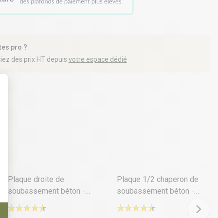
tes pro ?
iez des prix HT depuis
votre espace dédié
t : Personnalisez vos Options
4 déclinaisons
4 déclinaisons
Plaque droite de
Plaque 1/2 chaperon de
soubassement béton -
soubassement béton -
Longueur 2m50
Longueur 2m50