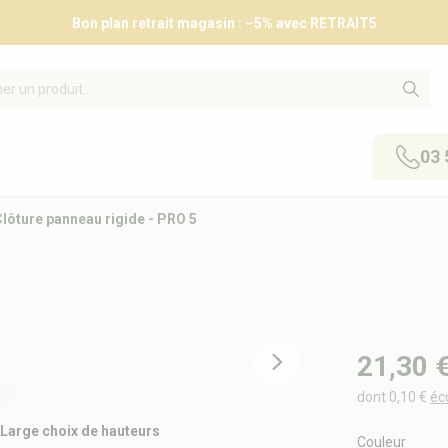
Bon plan retrait magasin : –5% avec RETRAIT5
03 
lôture panneau rigide - PRO 5
21,30 
dont 0,10 €
éc
Large choix de hauteurs
Couleur