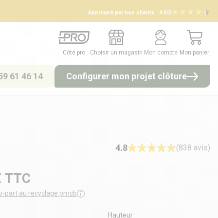
Approuvé par nos clients :
4.5/5
Côté pro
Choisir un magasin
Mon compte
Mon panier
Côté pro
Choisir un magasin
Mon compte
Mon panier
59 61 46 14
Configurer mon projet clôture
4.8
(838 avis)
€
TTC
o-part au recyclage pmcb
Hauteur