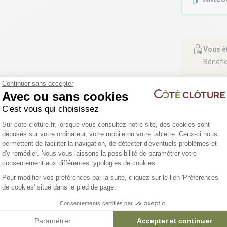
Vous ê
Bénéfic
Continuer sans accepter
Avec ou sans cookies
C'est vous qui choisissez
Plateforme de Gestion du Consentemen
Sur cote-cloture.fr, lorsque vous consultez notre site, des cookies sont
déposés sur votre ordinateur, votre mobile ou votre tablette. Ceux-ci nous
permettent de faciliter la navigation, de détecter d'éventuels problèmes et
d'y remédier. Nous vous laissons la possibilité de paramétrer votre
Axeptio consent
4 déclinaisons
5 déclinaisons
consentement aux différentes typologies de cookies.
Pour modifier vos préférences par la suite, cliquez sur le lien 'Préférences
Brande de bruyère 100%
Haie artificielle 129 brins -
de cookies' situé dans le pied de page.
naturelle
L 3m00
Consentements certifiés par
Paramétrer
Accepter et continuer