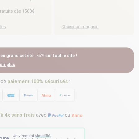
gratuite dès 1500€
plus
Choisir un magasin
n grand cet été : -5% sur tout le site !
oir plus
 de
paiement 100% sécurisés
:
’à 4x sans frais
avec
ou