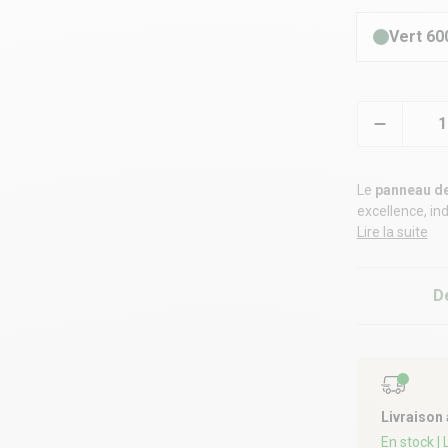
Vert 60
Le
panneau de
excellence, in
Lire la suite
✅ Qualité profe
horizontal 5
D
(Poteaux, occ
Livraison
En stock
|