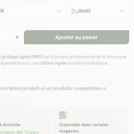
05
0m63
Ajouter au panier
 grillage rigide PRO 5
est le produit professionnel de la clôture par
dispensable pour une
clôture rigide
durable et esthétique.
ssionnelle - Garantie 10 ans - Longueur : 2m50 | Ø de fil vertical et
mm
escription produit
Les produits compatibles
ultants et accessoires vendus séparément)
 à domicile
Disponible dans certains
magasins
 Livraison dès 10 jours