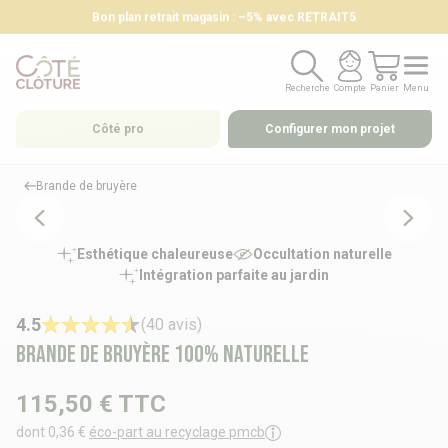
Bon plan retrait magasin : –5% avec RETRAIT5
Recherche
Compte
Panier
Menu
Recherche
Compte
Panier
Menu
Côté pro
Configurer mon projet
Brande de bruyère
Esthétique chaleureuse
Occultation naturelle
Intégration parfaite au jardin
4.5
(40 avis)
Brande de bruyère 100% naturelle
115,50 €
TTC
dont 0,36 €
éco-part au recyclage pmcb