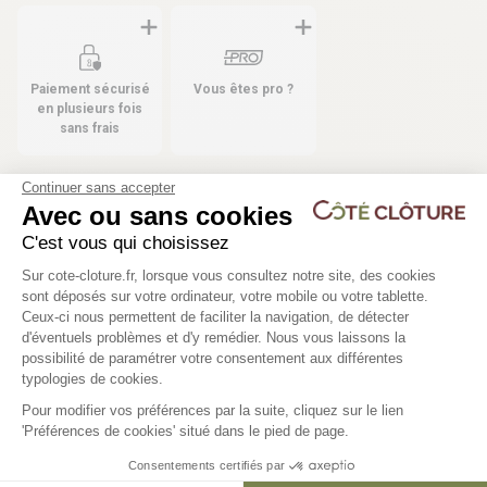
Paiement sécurisé
Vous êtes pro ?
en plusieurs fois
sans frais
Continuer sans accepter
Avec ou sans cookies
Les produits compatibles
C'est vous qui choisissez
Plateforme de Gestion du Consentem
37 déclinaisons
46 déclinaisons
Sur cote-cloture.fr, lorsque vous consultez notre site, des cookies
sont déposés sur votre ordinateur, votre mobile ou votre tablette.
Poteau pour grillage rigide -
Clôture panneau rigide
Ceux-ci nous permettent de faciliter la navigation, de détecter
d'éventuels problèmes et d'y remédier. Nous vous laissons la
WICLIP
Axeptio consent
possibilité de paramétrer votre consentement aux différentes
typologies de cookies.
Maille 200x55mm | Ø5
21,30 €
31,50 €
Pour modifier vos préférences par la suite, cliquez sur le lien
'Préférences de cookies' situé dans le pied de page.
Consentements certifiés par