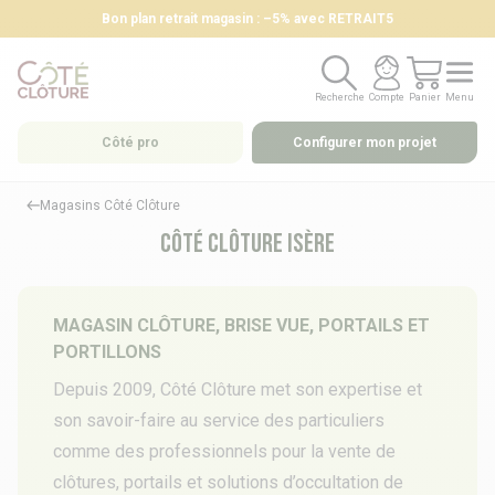
Bon plan retrait magasin : –5% avec RETRAIT5
Recherche
Compte
Panier
Menu
Recherche
Compte
Panier
Menu
Côté pro
Configurer mon projet
Magasins Côté Clôture
Côté Clôture Isère
MAGASIN CLÔTURE, BRISE VUE, PORTAILS ET
PORTILLONS
Depuis 2009, Côté Clôture met son expertise et
son savoir-faire au service des particuliers
comme des professionnels pour la vente de
clôtures
,
portails
et
solutions d’occultation
de