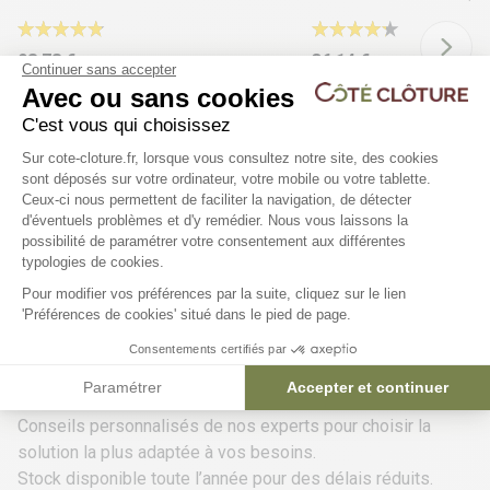
98,78 €
36,14 €
Continuer sans accepter
Avec ou sans cookies
C'est vous qui choisissez
Plateforme de Gestion du Consentem
Sur cote-cloture.fr, lorsque vous consultez notre site, des cookies
sont déposés sur votre ordinateur, votre mobile ou votre tablette.
Ceux-ci nous permettent de faciliter la navigation, de détecter
d'éventuels problèmes et d'y remédier. Nous vous laissons la
Axeptio consent
Nos services près de Saint Victor de Cessieu
possibilité de paramétrer votre consentement aux différentes
typologies de cookies.
Notre agence
Côté Clôture Saint Victor de Cessieu
vous
Pour modifier vos préférences par la suite, cliquez sur le lien
'Préférences de cookies' situé dans le pied de page.
accompagne à chaque étape de votre projet :
Livraison sur chantier ou à domicile dans un rayon de 150
Consentements certifiés par
km grâce à notre camion PL équipé d’un chariot embarqué
Paramétrer
Accepter et continuer
pour une gestion optimale des livraisons.
Conseils personnalisés de nos experts pour choisir la
solution la plus adaptée à vos besoins.
Stock disponible toute l’année pour des délais réduits.