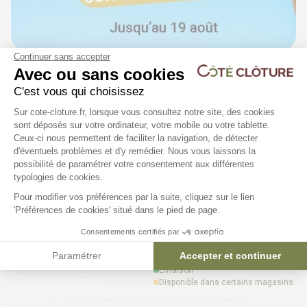
Continuer sans accepter
Portillon passage 1m20 -
Avec ou sans cookies
SQUARE
C'est vous qui choisissez
14 déclinaisons
Plateforme de Gestion du Consentem
Sur cote-cloture.fr, lorsque vous consultez notre site, des cookies
sont déposés sur votre ordinateur, votre mobile ou votre tablette.
94,92 €
Ceux-ci nous permettent de faciliter la navigation, de détecter
d'éventuels problèmes et d'y remédier. Nous vous laissons la
Livraison
Axeptio consent
possibilité de paramétrer votre consentement aux différentes
Disponible dans certains magasins
typologies de cookies.
Clôture palissade bois - panneau
Pour modifier vos préférences par la suite, cliquez sur le lien
'Préférences de cookies' situé dans le pied de page.
SENTO
Consentements certifiés par
92,30 €
Paramétrer
Accepter et continuer
Livraison
Disponible dans certains magasins