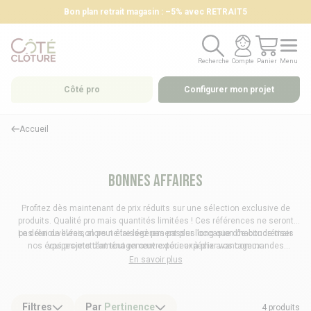
Bon plan retrait magasin : –5% avec RETRAIT5
Recherche
Compte
Panier
Menu
Recherche
Compte
Panier
Menu
Côté pro
Configurer mon projet
Accueil
Bonnes affaires
Profitez dès maintenant de prix réduits sur une sélection exclusive de
produits. Qualité pro mais quantités limitées ! Ces références ne seront
Le délai de livraison peut être légèrement plus long que d’habitude mais
pas renouvelées, alors ne laissez pas passer l’occasion de concrétiser
nos équipes mettent tout en œuvre pour expédier vos commandes
vos projets d’aménagement extérieur à prix avantageux.
rapidement.
En savoir plus
Produits ni repris ni échangés.
Filtres
Par
Pertinence
4 produits