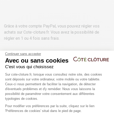
Grâce à votre compte PayPal, vous pouvez régler vos
achats sur Cote-cloture.fr. Vous avez la possibilité de
régler en 1 ou 4 fois sans frais.
Continuer sans accepter
Avec ou sans cookies
C'est vous qui choisissez
Paiement en plusieurs fois avec Alma
Plateforme de Gestion du Consentem
Sur cote-cloture.fr, lorsque vous consultez notre site, des cookies
Le paiement en plusieurs fois/différé est disponible via
sont déposés sur votre ordinateur, votre mobile ou votre tablette.
Ceux-ci nous permettent de faciliter la navigation, de détecter
notre partenaire Alma. La sécurisation des paiements est
d'éventuels problèmes et d'y remédier. Nous vous laissons la
assurée par Alma et ses prestataires. Tous les paiements
Axeptio consent
possibilité de paramétrer votre consentement aux différentes
sont protégés par le 3D Secure.
typologies de cookies.
Montant des achats
Pour modifier vos préférences par la suite, cliquez sur le lien
'Préférences de cookies' situé dans le pied de page.