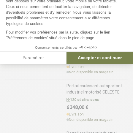
sont déposés sur votre ordinateur, votre mobile ou votre tablette.
120 déclinaisons
Ceux-ci nous permettent de faciliter la navigation, de détecter
3 649,00 €
d'éventuels problèmes et d'y remédier. Nous vous laissons la
Axeptio consent
possibilité de paramétrer votre consentement aux différentes
Livraison
typologies de cookies.
Non disponible en magasin
Pour modifier vos préférences par la suite, cliquez sur le lien
'Préférences de cookies' situé dans le pied de page.
Portail coulissant autoportant
industriel motorisable CELESTE
Consentements certifiés par
120 déclinaisons
Paramétrer
Accepter et continuer
3 868,00 €
Livraison
Non disponible en magasin
Portail coulissant autoportant
industriel motorisé CELESTE
120 déclinaisons
6 348,00 €
Livraison
Non disponible en magasin