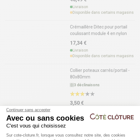
Livraison
Disponible dans certains magasins
Crémaillère Ditec pour portail
coulissant module 4 en nylon
17,34 €
Livraison
Disponible dans certains magasins
Collier poteaux carrés/portail -
80x80mm
3 déclinaisons
3,50 €
Continuer sans accepter
Livraison
Disponible dans certains magasins
Avec ou sans cookies
C'est vous qui choisissez
Portail coulissant autoportant
Plateforme de Gestion du Consentem
Sur cote-cloture.fr, lorsque vous consultez notre site, des cookies
industriel manuel CELESTE