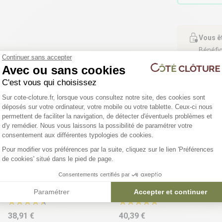
Vous ê
Bénéfic
Continuer sans accepter
Avec ou sans cookies
C'est vous qui choisissez
Plateforme de Gestion du Consentemen
Sur cote-cloture.fr, lorsque vous consultez notre site, des cookies sont
déposés sur votre ordinateur, votre mobile ou votre tablette. Ceux-ci nous
permettent de faciliter la navigation, de détecter d'éventuels problèmes et
d'y remédier. Nous vous laissons la possibilité de paramétrer votre
Axeptio consent
consentement aux différentes typologies de cookies.
Pour modifier vos préférences par la suite, cliquez sur le lien 'Préférences
de cookies' situé dans le pied de page.
Verrou de sol monté en
Arrêt de porte UGC -
Consentements certifiés par
applique VSF - Locinox
Locinox
Paramétrer
Accepter et continuer
38,91 €
40,39 €