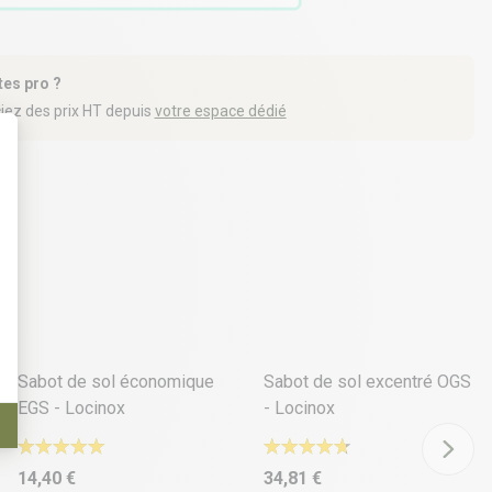
tes pro ?
iez des prix HT depuis
votre espace dédié
t : Personnalisez vos Options
Sabot de sol économique
Sabot de sol excentré OGS
EGS - Locinox
- Locinox
14,40 €
34,81 €