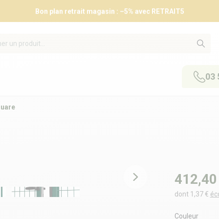
Bon plan retrait magasin : –5% avec RETRAIT5
03 
quare
412,40
dont 1,37 €
éc
Couleur