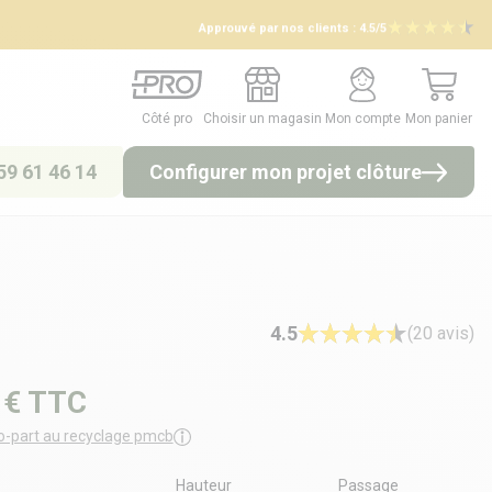
Approuvé par nos clients :
4.5/5
Côté pro
Choisir un magasin
Mon compte
Mon panier
Côté pro
Choisir un magasin
Mon compte
Mon panier
59 61 46 14
Configurer mon projet clôture
4.5
(20 avis)
 €
TTC
o-part au recyclage pmcb
Hauteur
Passage