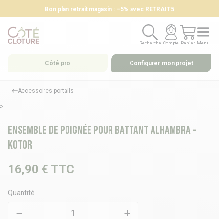
Bon plan retrait magasin : –5% avec RETRAIT5
Recherche
Compte
Panier
Menu
Recherche
Compte
Panier
Menu
Côté pro
Configurer mon projet
Accessoires portails
>
Ensemble de poignée pour battant Alhambra -
Kotor
16,90 €
TTC
Quantité