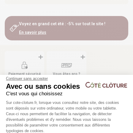
Voyez en grand cet été : -5% sur tout le site !
En savoir plus
Paiement sécurisé
Vous êtes pro ?
Continuer sans accepter
en plusieurs fois
Avec ou sans cookies
sans frais
C'est vous qui choisissez
Plateforme de Gestion du Consentem
Sur cote-cloture.fr, lorsque vous consultez notre site, des cookies
sont déposés sur votre ordinateur, votre mobile ou votre tablette.
Ceux-ci nous permettent de faciliter la navigation, de détecter
d'éventuels problèmes et d'y remédier. Nous vous laissons la
Axeptio consent
possibilité de paramétrer votre consentement aux différentes
Le produit en détail
typologies de cookies.