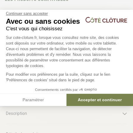
2 déclinaisons
2 déclinaisons
Continuer sans accepter
Avec ou sans cookies
Kit moteur Ditec FACIL (2
Kit moteur Ditec Ion 4
vantaux)
(coulissant)
C'est vous qui choisissez
Plateforme de Gestion du Consentem
874,50 €
609,40 €
Sur cote-cloture.fr, lorsque vous consultez notre site, des cookies
sont déposés sur votre ordinateur, votre mobile ou votre tablette.
Ceux-ci nous permettent de faciliter la navigation, de détecter
d'éventuels problèmes et d'y remédier. Nous vous laissons la
Axeptio consent
possibilité de paramétrer votre consentement aux différentes
typologies de cookies.
Pour modifier vos préférences par la suite, cliquez sur le lien
'Préférences de cookies' situé dans le pied de page.
Consentements certifiés par
Le produit en détail
Paramétrer
Accepter et continuer
Description