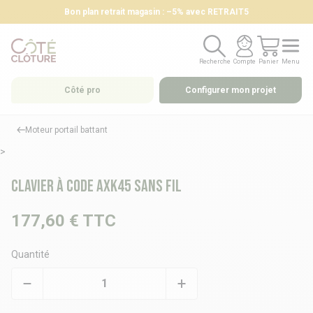
Bon plan retrait magasin : –5% avec RETRAIT5
Recherche
Compte
Panier
Menu
Recherche
Compte
Panier
Menu
Côté pro
Configurer mon projet
Moteur portail battant
>
Clavier à code AXK45 sans fil
177,60 €
TTC
Quantité