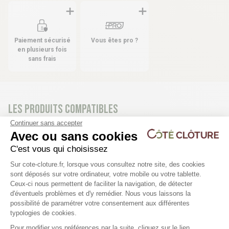
Paiement sécurisé
Vous êtes pro ?
en plusieurs fois
sans frais
Les produits compatibles
15 déclinaisons
37 déclinaisons
Continuer sans accepter
Avec ou sans cookies
Poteau à encoches pour grillage
Poteau pour grillage rig
C'est vous qui choisissez
rigide - WICLOS
WICLIP
Plateforme de Gestion du Consentem
Sur cote-cloture.fr, lorsque vous consultez notre site, des cookies
sont déposés sur votre ordinateur, votre mobile ou votre tablette.
Ceux-ci nous permettent de faciliter la navigation, de détecter
21,36 €
31,50 €
d'éventuels problèmes et d'y remédier. Nous vous laissons la
Axeptio consent
possibilité de paramétrer votre consentement aux différentes
typologies de cookies.
Pour modifier vos préférences par la suite, cliquez sur le lien