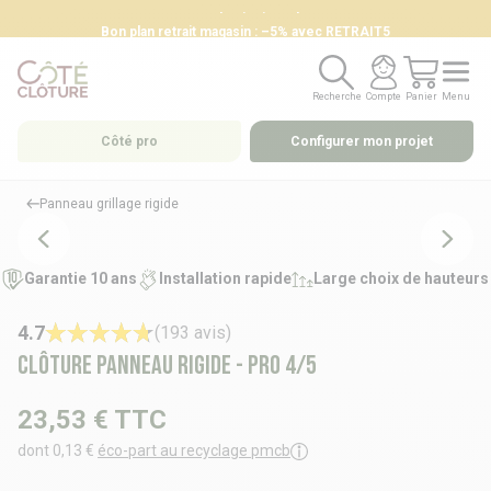
Bon plan retrait magasin : –5% avec RETRAIT5
Recherche
Compte
Panier
Menu
Recherche
Compte
Panier
Menu
Côté pro
Configurer mon projet
Panneau grillage rigide
Garantie 10 ans
Installation rapide
Large choix de hauteurs
4.7
(193 avis)
Clôture panneau rigide - PRO 4/5
23,53 €
TTC
dont 0,13 €
éco-part au recyclage pmcb