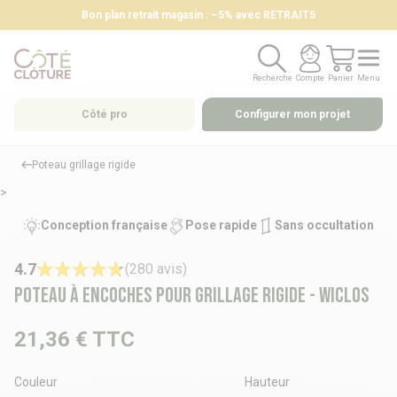
Bon plan retrait magasin : –5% avec RETRAIT5
Recherche
Compte
Panier
Menu
Recherche
Compte
Panier
Menu
Côté pro
Configurer mon projet
Poteau grillage rigide
>
Conception française
Pose rapide
Sans occultation
4.7
(280 avis)
Poteau à encoches pour grillage rigide - WICLOS
21,36 €
TTC
Couleur
Hauteur