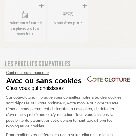
Paiement sécurisé
Vous êtes pro ?
en plusieurs fois
sans frais
Les produits compatibles
11 déclinaisons
Continuer sans accepter
Avec ou sans cookies
Clôture panneau rigide - PRO 4/5
Cales de pose poteau 
C'est vous qui choisissez
encoches (X12)
Plateforme de Gestion du Consentem
Sur cote-cloture.fr, lorsque vous consultez notre site, des cookies
sont déposés sur votre ordinateur, votre mobile ou votre tablette.
23,53 €
Ceux-ci nous permettent de faciliter la navigation, de détecter
9,97 €
d'éventuels problèmes et d'y remédier. Nous vous laissons la
Axeptio consent
possibilité de paramétrer votre consentement aux différentes
typologies de cookies.
Pour modifier vos préférences par la suite, cliquez sur le lien