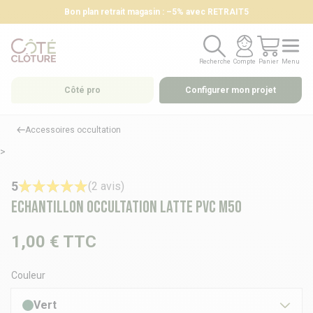
Bon plan retrait magasin : –5% avec RETRAIT5
Recherche
Compte
Panier
Menu
Recherche
Compte
Panier
Menu
Côté pro
Configurer mon projet
Accessoires occultation
>
5
(2 avis)
Echantillon occultation latte PVC M50
1,00 €
TTC
Couleur
Vert