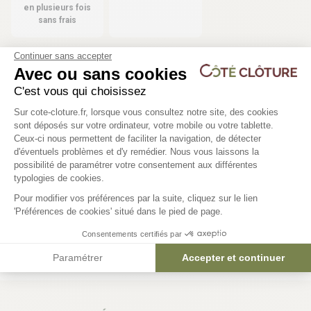
en plusieurs fois
sans frais
Continuer sans accepter
Avec ou sans cookies
Les produits compatibles
C'est vous qui choisissez
Plateforme de Gestion du Consentem
-20%
19 déclinaisons
Sur cote-cloture.fr, lorsque vous consultez notre site, des cookies
sont déposés sur votre ordinateur, votre mobile ou votre tablette.
Kit d'occultation lattes PVC M50
Ceux-ci nous permettent de faciliter la navigation, de détecter
d'éventuels problèmes et d'y remédier. Nous vous laissons la
Axeptio consent
possibilité de paramétrer votre consentement aux différentes
typologies de cookies.
71,23 €
88,96 €
Pour modifier vos préférences par la suite, cliquez sur le lien
'Préférences de cookies' situé dans le pied de page.
Consentements certifiés par
Paramétrer
Accepter et continuer