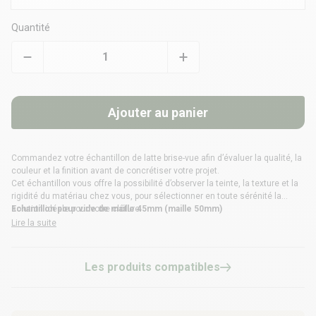
Quantité
Ajouter au panier
Commandez votre échantillon de latte brise-vue afin d’évaluer la qualité, la
couleur et la finition avant de concrétiser votre projet.
Cet échantillon vous offre la possibilité d’observer la teinte, la texture et la
rigidité du matériau chez vous, pour sélectionner en toute sérénité la
solution idéale pour votre clôture.
Echantillon pour vide de maille 45mm (maille 50mm)
Lire la suite
Les produits compatibles