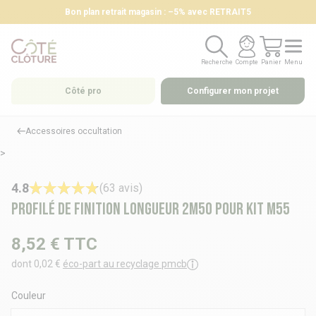
Bon plan retrait magasin : –5% avec RETRAIT5
Recherche
Compte
Panier
Menu
Recherche
Compte
Panier
Menu
Côté pro
Configurer mon projet
Accessoires occultation
>
4.8
(63 avis)
Profilé de finition Longueur 2m50 pour kit M55
8,52 €
TTC
dont 0,02 €
éco-part au recyclage pmcb
Couleur