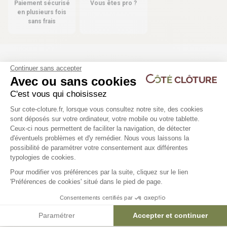
Paiement sécurisé
Vous êtes pro ?
en plusieurs fois
sans frais
Les produits compatibles
Continuer sans accepter
Avec ou sans cookies
29 déclinaisons
6 déclinaisons
C'est vous qui choisissez
Plateforme de Gestion du Consentem
Kit d’occultation lattes PVC M55
Triangle pour kit d'occu
Sur cote-cloture.fr, lorsque vous consultez notre site, des cookies
sont déposés sur votre ordinateur, votre mobile ou votre tablette.
FIXUP
M55
Ceux-ci nous permettent de faciliter la navigation, de détecter
d'éventuels problèmes et d'y remédier. Nous vous laissons la
Axeptio consent
possibilité de paramétrer votre consentement aux différentes
59,92 €
6,91 €
typologies de cookies.
Pour modifier vos préférences par la suite, cliquez sur le lien
'Préférences de cookies' situé dans le pied de page.
Consentements certifiés par
Paramétrer
Accepter et continuer