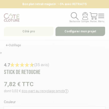
Bon plan retrait magasin : –5% avec RETRAIT5
Recherche
Compte
Panier
Menu
Recherche
Compte
Panier
Menu
Côté pro
Configurer mon projet
Outillage
>
4.7
(35 avis)
Stick de retouche
7,82 €
TTC
dont 0,02 €
éco-part au recyclage pmcb
Couleur