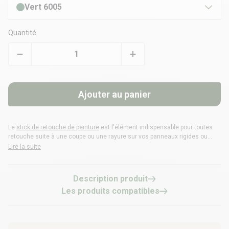
Vert 6005
Quantité
Ajouter au panier
Le
stick de retouche de peinture
est l'élément indispensable pour toutes
retouche suite à une coupe ou une rayure sur vos
panneaux rigides
ou
poteaux de clôture
.
Lire la suite
Description produit
Les produits compatibles