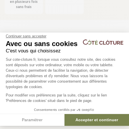
en plusieurs fois
sans frais
Les produits compatibles
Continuer sans accepter
Avec ou sans cookies
11 déclinaisons
15 déclinaisons
C'est vous qui choisissez
Clôture panneau rigide - PRO 4/5
Poteau à encoches pour
Plateforme de Gestion du Consentem
Sur cote-cloture.fr, lorsque vous consultez notre site, des cookies
rigide - WICLOS
sont déposés sur votre ordinateur, votre mobile ou votre tablette.
Ceux-ci nous permettent de faciliter la navigation, de détecter
23,53 €
d'éventuels problèmes et d'y remédier. Nous vous laissons la
Axeptio consent
possibilité de paramétrer votre consentement aux différentes
21,36 €
typologies de cookies.
Pour modifier vos préférences par la suite, cliquez sur le lien
'Préférences de cookies' situé dans le pied de page.
Consentements certifiés par
Paramétrer
Accepter et continuer