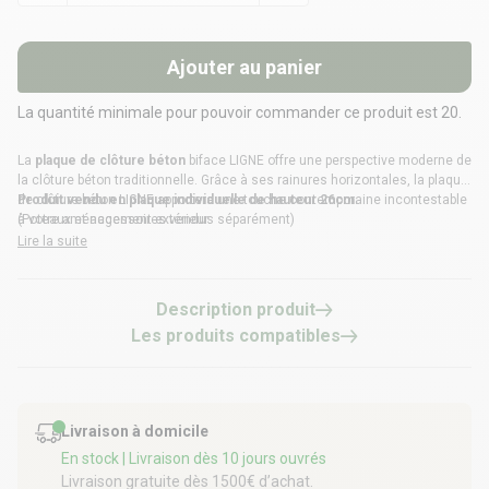
Ajouter au panier
La quantité minimale pour pouvoir commander ce produit est 20.
La
plaque de clôture béton
biface LIGNE offre une perspective moderne de
la clôture béton traditionnelle. Grâce à ses rainures horizontales, la plaque
de clôture béton LIGNE apportera une touche contemporaine incontestable
Produit vendu en plaque individuelle de hauteur 26cm.
à votre aménagement extérieur.
(Poteaux et accessoires vendus séparément)
Lire la suite
Description produit
Les produits compatibles
Livraison à domicile
En stock
| Livraison dès 10 jours ouvrés
Livraison gratuite dès 1500€ d’achat.