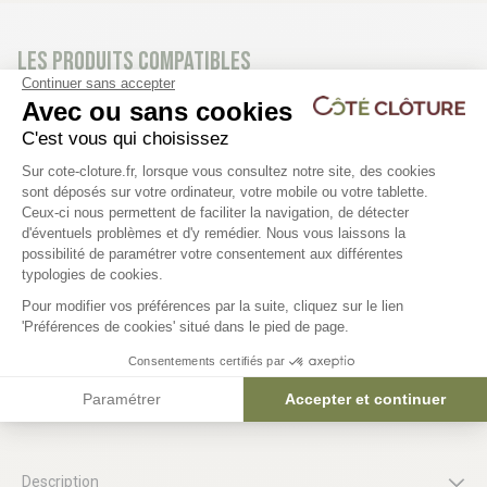
Les produits compatibles
Continuer sans accepter
Avec ou sans cookies
C'est vous qui choisissez
Poteau béton départ - H 2m80
Poteau béton intermédi
Plateforme de Gestion du Consentem
2m80
Sur cote-cloture.fr, lorsque vous consultez notre site, des cookies
80,60 €
sont déposés sur votre ordinateur, votre mobile ou votre tablette.
69,60 €
Ceux-ci nous permettent de faciliter la navigation, de détecter
d'éventuels problèmes et d'y remédier. Nous vous laissons la
Axeptio consent
possibilité de paramétrer votre consentement aux différentes
typologies de cookies.
Pour modifier vos préférences par la suite, cliquez sur le lien
'Préférences de cookies' situé dans le pied de page.
Consentements certifiés par
Paramétrer
Accepter et continuer
Le produit en détail
Description