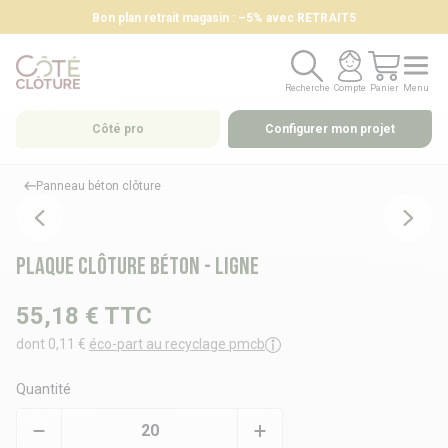
Bon plan retrait magasin : –5% avec RETRAIT5
Recherche
Compte
Panier
Menu
Recherche
Compte
Panier
Menu
Côté pro
Configurer mon projet
Panneau béton clôture
Plaque clôture béton - LIGNE
55,18 €
TTC
dont 0,11 €
éco-part au recyclage pmcb
Quantité