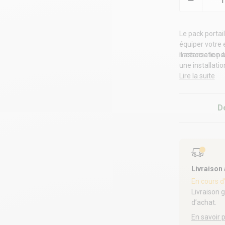
Le pack portai
équiper votre 
motorisation à
Il associe le 
une installatio
Lire la suite
D
Livraison
En cours d
Livraison 
d’achat.
En savoir 