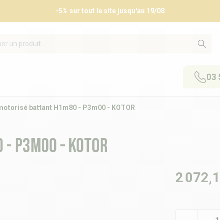
Bon plan retrait magasin : –5% avec RETRAIT5
03 
 motorisé battant H1m80 - P3m00 - KOTOR
 - P3m00 - KOTOR
2 072,1