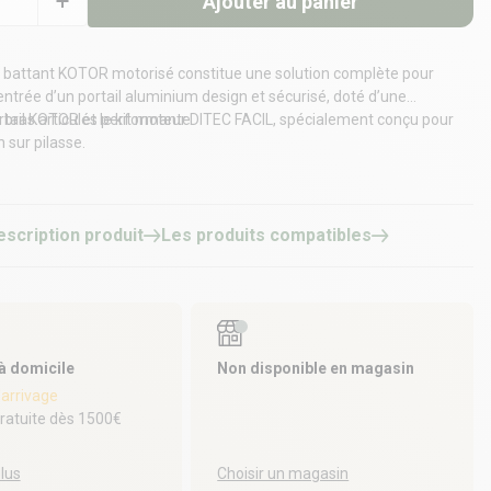
Ajouter au panier
l battant KOTOR motorisé constitue une solution complète pour
entrée d’un portail aluminium design et sécurisé, doté d’une
 bras articulés performante.
portail KOTOR et le kit moteur DITEC FACIL, spécialement conçu pour
n sur pilasse.
escription produit
Les produits compatibles
 à domicile
Non disponible en magasin
'arrivage
gratuite dès 1500€
plus
Choisir un magasin