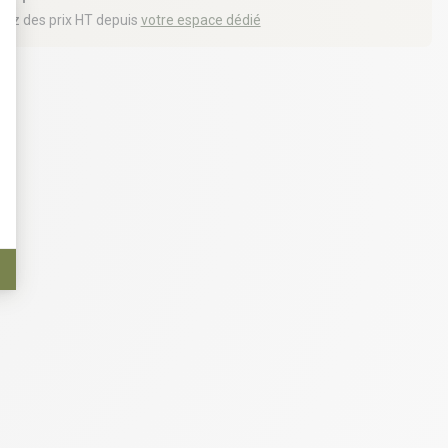
iez des prix HT depuis
votre espace dédié
t : Personnalisez vos Options