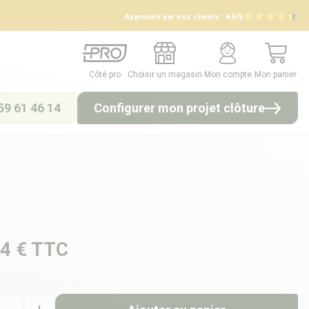
Approuvé par nos clients :
4.5/5
Côté pro
Choisir un magasin
Mon compte
Mon panier
Côté pro
Choisir un magasin
Mon compte
Mon panier
59 61 46 14
Configurer mon projet clôture
4 €
TTC