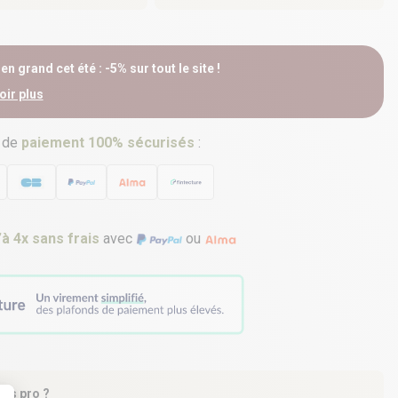
n grand cet été : -5% sur tout le site !
oir plus
 de
paiement 100% sécurisés
:
’à 4x sans frais
avec
ou
tes pro ?