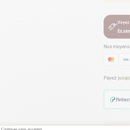
Voyez e
En sav
Nos moyens
Payez
jusqu
Vous ê
Continuer sans accepter