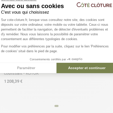
Avec ou sans cookies
Bénéfic
C'est vous qui choisissez
Plateforme de Gestion du Consentemen
Sur cote-cloture.fr, lorsque vous consultez notre site, des cookies sont
déposés sur votre ordinateur, votre mobile ou votre tablette. Ceux-ci nous
permettent de faciliter la navigation, de détecter d'éventuels problèmes et
d'y remédier. Nous vous laissons la possibilité de paramétrer votre
Axeptio consent
consentement aux différentes typologies de cookies.
Pour modifier vos préférences par la suite, cliquez sur le lien 'Préférences
de cookies' situé dans le pied de page.
6 déclinaisons
Consentements certifiés par
Portail aluminium
Paramétrer
Accepter et continuer
coulissant - KOTOR
1 208,39 €