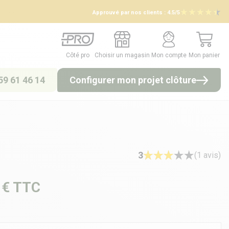
Approuvé par nos clients :
4.5/5
Côté pro
Choisir un magasin
Mon compte
Mon panier
Côté pro
Choisir un magasin
Mon compte
Mon panier
59 61 46 14
Configurer mon projet clôture
3
(1 avis)
 €
TTC