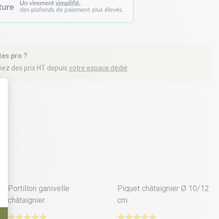
tes pro ?
iez des prix HT depuis
votre espace dédié
t : Personnalisez vos Options
3 déclinaisons
2 déclinaisons
Portillon ganivelle
Piquet châtaignier Ø 10/12
châtaignier
cm