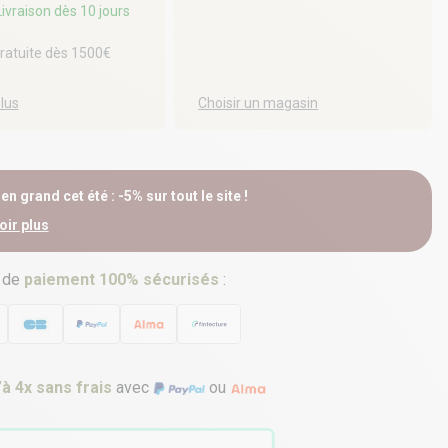
 Livraison dès 10 jours
gratuite dès 1500€
plus
Choisir un magasin
n grand cet été : -5% sur tout le site !
oir plus
 de
paiement 100% sécurisés
:
’à 4x sans frais
avec
ou