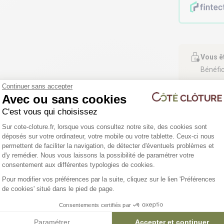
Vous ê
Bénéfic
Continuer sans accepter
Avec ou sans cookies
C'est vous qui choisissez
Plateforme de Gestion du Consentemen
Sur cote-cloture.fr, lorsque vous consultez notre site, des cookies sont
déposés sur votre ordinateur, votre mobile ou votre tablette. Ceux-ci nous
permettent de faciliter la navigation, de détecter d'éventuels problèmes et
d'y remédier. Nous vous laissons la possibilité de paramétrer votre
Axeptio consent
consentement aux différentes typologies de cookies.
4 déclinaisons
3 déclinaisons
Pour modifier vos préférences par la suite, cliquez sur le lien 'Préférences
de cookies' situé dans le pied de page.
Ganivelle châtaignier
Piquet châtaignier Ø 7/10
cm
Consentements certifiés par
Paramétrer
Accepter et continuer