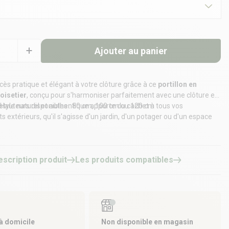
Ajouter au panier
cès pratique et élégant à votre clôture grâce à ce
portillon en
oisetier
, conçu pour s'harmoniser parfaitement avec une
clôture en
| Hauteurs disponibles : 80 cm, 100 cm ou 120 cm
 style naturel et authentique apporte du cachet à tous vos
xtérieurs, qu'il s'agisse d'un jardin, d'un potager ou d'un espace
inclus
s
escription produit
Les produits compatibles
 à domicile
Non disponible en magasin