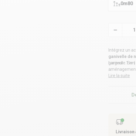
0m80
Intégrez un ac
ganivelle de n
ganivelle
Largeur : 1 m 
. Son
aménagements e
paysager.
Poteaux : non 
Lire la suite
Garantie : 2 an
D
Livraison