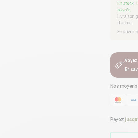
En stock
|
ouvrés
Livraison 
d’achat.
En savoir 
Voyez e
En sav
Nos moyens
Payez
jusqu