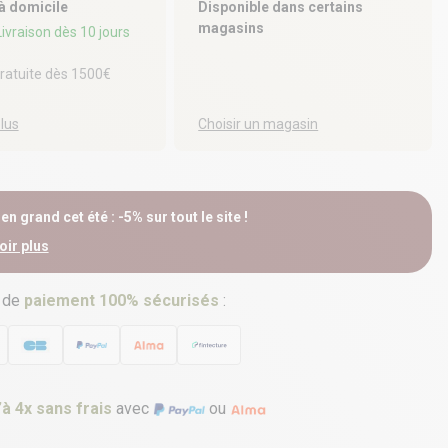
 à domicile
Disponible dans certains
magasins
 Livraison dès 10 jours
gratuite dès 1500€
plus
Choisir un magasin
n grand cet été : -5% sur tout le site !
oir plus
 de
paiement 100% sécurisés
:
’à 4x sans frais
avec
ou