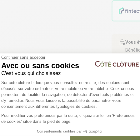
Vous ê
Bénéfic
Continuer sans accepter
Avec ou sans cookies
C'est vous qui choisissez
Plateforme de Gestion du Consentemen
Sur cote-cloture.fr, lorsque vous consultez notre site, des cookies sont
déposés sur votre ordinateur, votre mobile ou votre tablette. Ceux-ci nous
permettent de faciliter la navigation, de détecter d'éventuels problèmes et
d'y remédier. Nous vous laissons la possibilité de paramétrer votre
Axeptio consent
consentement aux différentes typologies de cookies.
4 déclinaisons
3 déclinaisons
Pour modifier vos préférences par la suite, cliquez sur le lien 'Préférences
de cookies' situé dans le pied de page.
Ganivelle châtaignier
Portillon ganivelle
Consentements certifiés par
châtaignier