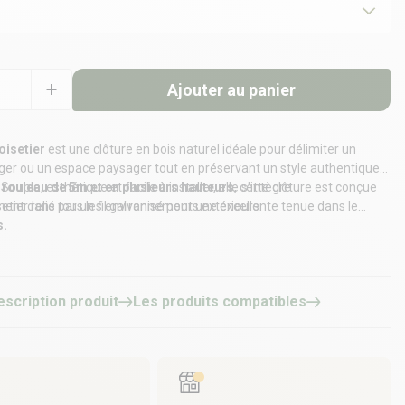
Ajouter au panier
oisetier
est une clôture en bois naturel idéale pour délimiter un
ager ou un espace paysager tout en préservant un style authentique
Souple, esthétique et facile à installer, elle s'intègre
 rouleau de 5m et en plusieurs hauteurs
, cette clôture est conçue
nt dans tous les environnements extérieurs.
etier relié par un fil galvanisé pour une excellente tenue dans le
s.
escription produit
Les produits compatibles