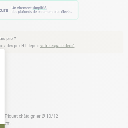
tes pro ?
iez des prix HT depuis
votre espace dédié
t : Personnalisez vos Options
2 déclinaisons
Piquet châtaignier Ø 10/12
cm