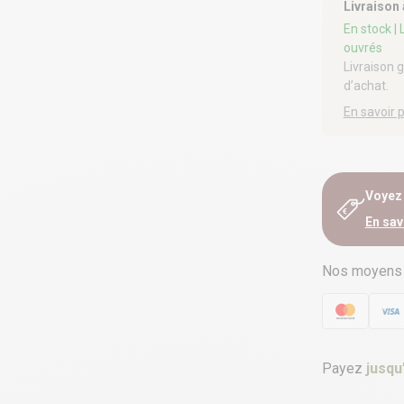
Livraison
En stock
|
ouvrés
Livraison 
d’achat.
En savoir 
Voyez e
En sav
Nos moyens
Payez
jusqu