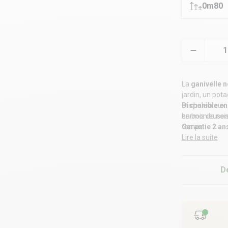
0m80
La
ganivelle n
jardin, un pot
et chaleureux. 
Disponible en
harmonieuseme
en bois de nois
temps.
Garantie 2 an
Lire la suite
D