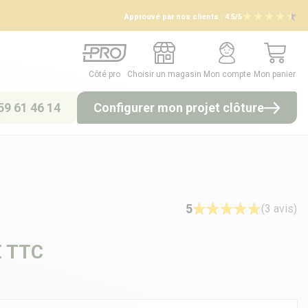
Approuvé par nos clients :
4.5/5
Côté pro
Choisir un magasin
Mon compte
Mon panier
Côté pro
Choisir un magasin
Mon compte
Mon panier
59 61 46 14
Configurer mon projet clôture
5
(3 avis)
€
TTC