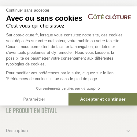
Continuer sans accepter
Les produits compatibles
Avec ou sans cookies
2 déclinaisons
C'est vous qui choisissez
Plateforme de Gestion du Consentem
Portillon aluminium semi ajouré
Portail aluminium batt
Sur cote-cloture.fr, lorsque vous consultez notre site, des cookies
sont déposés sur votre ordinateur, votre mobile ou votre tablette.
H1m60 - ALHAMBRA
- ALHAMBRA
Ceux-ci nous permettent de faciliter la navigation, de détecter
471,86 €
1 076,76 €
d'éventuels problèmes et d'y remédier. Nous vous laissons la
Axeptio consent
possibilité de paramétrer votre consentement aux différentes
typologies de cookies.
Pour modifier vos préférences par la suite, cliquez sur le lien
'Préférences de cookies' situé dans le pied de page.
Consentements certifiés par
Paramétrer
Accepter et continuer
Le produit en détail
Description