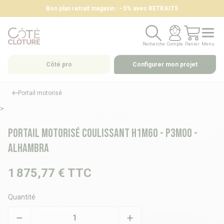
Bon plan retrait magasin : –5% avec RETRAIT5
Recherche
Compte
Panier
Menu
Recherche
Compte
Panier
Menu
Côté pro
Configurer mon projet
Portail motorisé
>
Portail motorisé coulissant H1m60 - P3m00 -
ALHAMBRA
1 875,77 €
TTC
Quantité