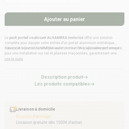
Ajouter au panier
Le
pack portail coulissant ALHAMBRA motorisé
offre une solution
complète pour équiper votre entrée d’un portail aluminium esthétique,
robuste et sécurisé, animé par une motorisation coulissante performante.
Il associe le portail ALHAMBRA au kit moteur ION4, spécialement conçu
pour une installation sur rail et pilasses maçonnées, garantissant une
pose stable et un fonctionnement optimal.
Lire la suite
Description produit
Les produits compatibles
Livraison à domicile
En cours d'arrivage
Livraison gratuite dès 1500€ d’achat.