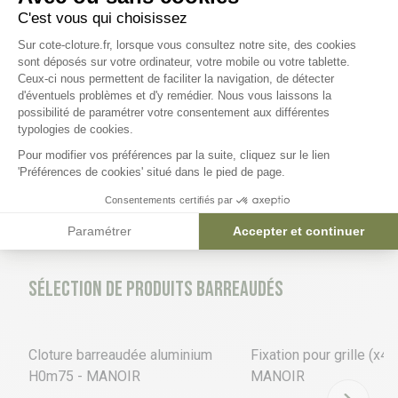
C'est vous qui choisissez
Plateforme de Gestion du Consentem
Sur cote-cloture.fr, lorsque vous consultez notre site, des cookies
Sélection de produits bois ganivelle
sont déposés sur votre ordinateur, votre mobile ou votre tablette.
Ceux-ci nous permettent de faciliter la navigation, de détecter
4 déclinaisons
3 déclinaisons
d'éventuels problèmes et d'y remédier. Nous vous laissons la
Axeptio consent
possibilité de paramétrer votre consentement aux différentes
Ganivelle châtaignier
Piquet châtaignier Ø 7
typologies de cookies.
Pour modifier vos préférences par la suite, cliquez sur le lien
'Préférences de cookies' situé dans le pied de page.
104,96 €
7,53 €
Consentements certifiés par
Paramétrer
Accepter et continuer
Sélection de produits barreaudés
2 déclinaisons
2 déclinaisons
Cloture barreaudée aluminium
Fixation pour grille (x4) 
H0m75 - MANOIR
MANOIR