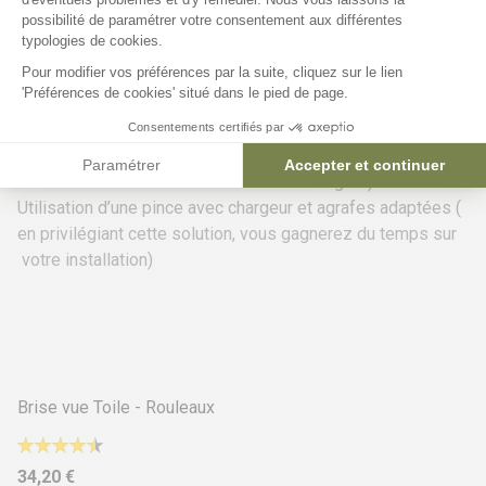
Axeptio consent
possibilité de paramétrer votre consentement aux différentes
concernant le niveau d’opacité, plusieurs gammes existent
typologies de cookies.
sur le marché, plus la densité sera importante, plus
Pour modifier vos préférences par la suite, cliquez sur le lien
l’occultation sera efficace.
'Préférences de cookies' situé dans le pied de page.
La mise en place pourra se faire de différentes manières :
Utilisation de
fil d’attache
, il vous faudra réaliser des
Consentements certifiés par
nœuds pour venir ligaturer sur votre clôture ( prévoir une
Paramétrer
Accepter et continuer
attache toutes les 25cm en hauteur et largeur)
Utilisation d’une
pince avec chargeur
et agrafes adaptées (
en privilégiant cette solution, vous gagnerez du temps sur
votre installation)
15 déclinaisons
Brise vue Toile - Rouleaux
34,20 €