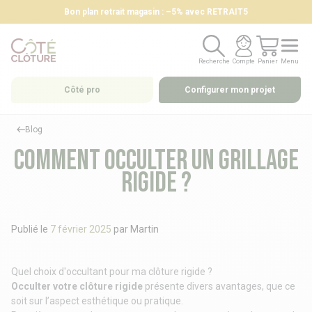
Bon plan retrait magasin : –5% avec RETRAIT5
Recherche
Compte
Panier
Menu
Recherche
Compte
Panier
Menu
Côté pro
Configurer mon projet
Blog
Comment occulter un grillage
rigide ?
Publié le
7 février 2025
par
Martin
Quel choix d'occultant pour ma clôture rigide ?
Occulter votre clôture rigide
présente divers avantages, que ce
soit sur l’aspect esthétique ou pratique.