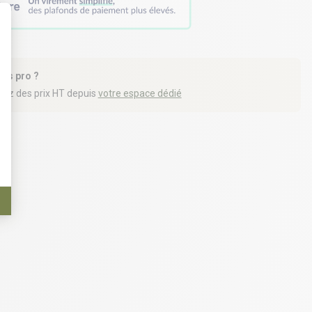
t : Personnalisez vos Options
tes pro ?
iez des prix HT depuis
votre espace dédié