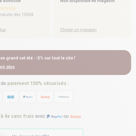
 à domicile
Non disponible en magasin
'arrivage
gratuite dès 1500€
plus
Choisir un magasin
n grand cet été : -5% sur tout le site !
oir plus
 de
paiement 100% sécurisés
:
’à 4x sans frais
avec
ou