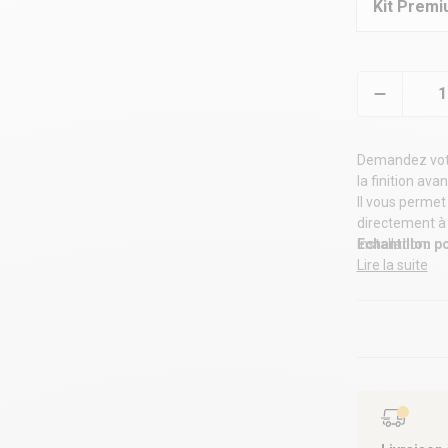
Kit Premi
Demandez votre 
la finition ava
Il vous permet 
directement à 
installation.
Echantillon p
Lire la suite