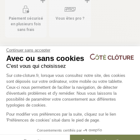
Paiement sécurisé
Vous êtes pro ?
en plusieurs fois
sans frais
Continuer sans accepter
Avec ou sans cookies
Les produits compatibles
C'est vous qui choisissez
3 déclinaisons
16 déclinaisons
Plateforme de Gestion du Consentem
Sur cote-cloture.fr, lorsque vous consultez notre site, des cookies
sont déposés sur votre ordinateur, votre mobile ou votre tablette.
Lame intermédiaire - Clôture
Poteau aluminium ELY
Ceux-ci nous permettent de faciliter la navigation, de détecter
composite AXEL
d'éventuels problèmes et d'y remédier. Nous vous laissons la
Axeptio consent
possibilité de paramétrer votre consentement aux différentes
98,78 €
typologies de cookies.
16,47 €
Pour modifier vos préférences par la suite, cliquez sur le lien
'Préférences de cookies' situé dans le pied de page.
Consentements certifiés par