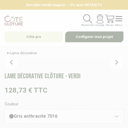
Bon plan retrait magasin : –5% avec RETRAIT5
Recherche
Compte
Panier
Menu
Recherche
Compte
Panier
Menu
Côté pro
Configurer mon projet
Lame décorative
Lame décorative clôture - VERDI
128,73 €
TTC
Couleur
Gris anthracite 7016