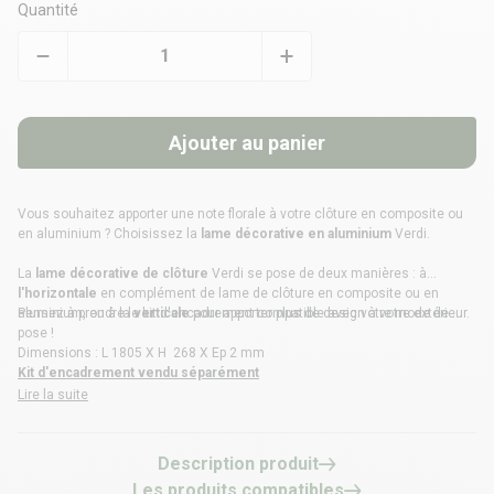
Quantité
Ajouter au panier
Vous souhaitez apporter une note florale à votre
clôture en composite
ou
en aluminium ? Choisissez la
lame décorative en aluminium
Verdi.
La
lame décorative de clôture
Verdi se pose de deux manières : à
l'horizontale
en complément de lame de clôture en composite ou en
aluminium, ou à la
Pensez à prendre le kit d'encadrement compatible avec votre mode de
verticale
pour apporter plus de design à votre extérieur.
pose !
Dimensions : L 1805 X H 268 X Ep 2 mm
Kit d'encadrement vendu séparément
Lire la suite
Description produit
Les produits compatibles