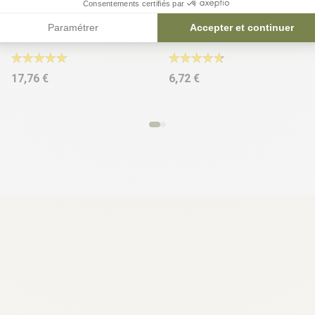
Consentements certifiés par
Lisse haute aluminium -
Renfort pour lame
Paramétrer
Accepter et continuer
ELYTE | ELYO
composite - Acier
Galvanisé
17,76 €
6,72 €