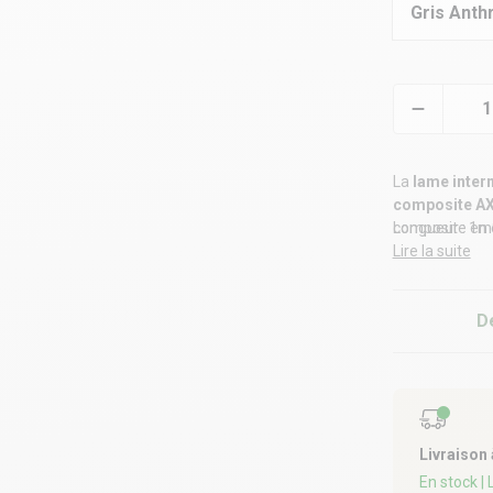
Gris Anth
La
lame inter
composite A
composite en e
Longueur : 1
étant mainten
Lire la suite
ELYTE
.
D
Livraison
En stock
|