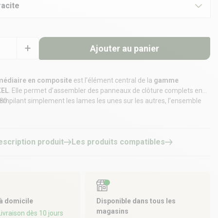
racite
Ajouter au panier
médiaire en composite
est l’élément central de la
gamme
XEL
. Elle permet d’assembler des panneaux de clôture complets en
mpilant simplement les lames les unes sur les autres, l’ensemble
m80
u en place et sur la durée par nos poteaux en aluminium
ELYO
et
escription produit
Les produits compatibles
 à domicile
Disponible dans tous les
magasins
 Livraison dès 10 jours