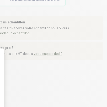
z un échantillon
sitez ? Recevez votre échantillon sous 5 jours.
der un échantillon
tes pro ?
iez des prix HT depuis
votre espace dédié
t : Personnalisez vos Options
19 déclinaisons