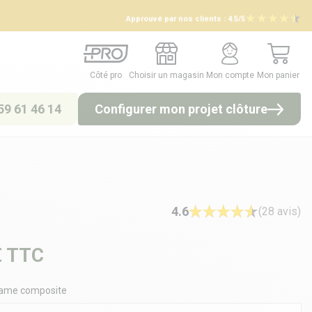
Approuvé par nos clients :
4.5/5
Côté pro
Choisir un magasin
Mon compte
Mon panier
Côté pro
Choisir un magasin
Mon compte
Mon panier
59 61 46 14
Configurer mon projet clôture
4.6
(28 avis)
€
TTC
 lame composite