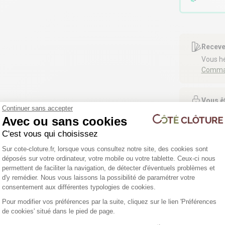
Receve
Vous hé
Comman
Vous ê
Continuer sans accepter
Bénéfic
Avec ou sans cookies
C'est vous qui choisissez
Plateforme de Gestion du Consentemen
Sur cote-cloture.fr, lorsque vous consultez notre site, des cookies sont
déposés sur votre ordinateur, votre mobile ou votre tablette. Ceux-ci nous
permettent de faciliter la navigation, de détecter d'éventuels problèmes et
d'y remédier. Nous vous laissons la possibilité de paramétrer votre
Axeptio consent
consentement aux différentes typologies de cookies.
Pour modifier vos préférences par la suite, cliquez sur le lien 'Préférences
de cookies' situé dans le pied de page.
4 déclinaisons