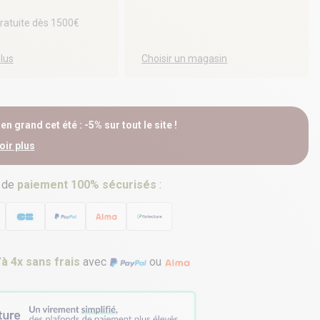
gratuite dès 1500€
plus
Choisir un magasin
n grand cet été : -5% sur tout le site !
oir plus
 de
paiement 100% sécurisés
:
’à 4x sans frais
avec
ou