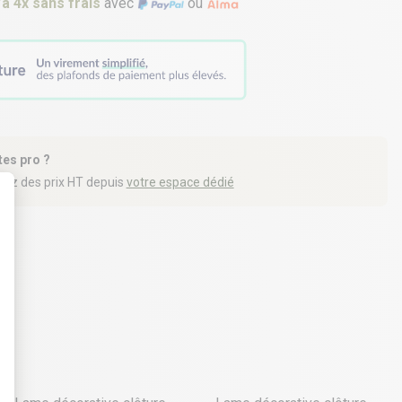
’à 4x sans frais
avec
ou
tes pro ?
iez des prix HT depuis
votre espace dédié
t : Personnalisez vos Options
4 déclinaisons
4 déclinaisons