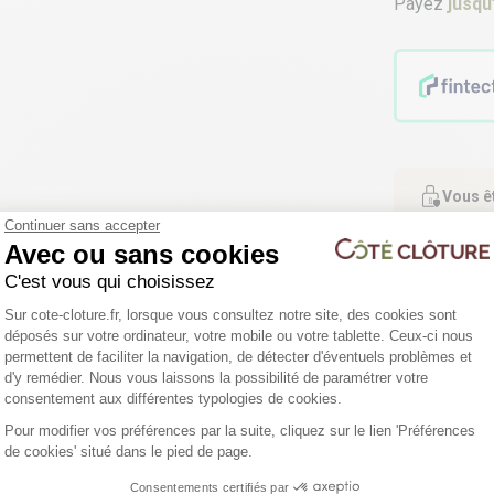
Payez
jusqu
Vous ê
Bénéfic
Continuer sans accepter
Avec ou sans cookies
C'est vous qui choisissez
Plateforme de Gestion du Consentemen
Sur cote-cloture.fr, lorsque vous consultez notre site, des cookies sont
déposés sur votre ordinateur, votre mobile ou votre tablette. Ceux-ci nous
permettent de faciliter la navigation, de détecter d'éventuels problèmes et
d'y remédier. Nous vous laissons la possibilité de paramétrer votre
Axeptio consent
consentement aux différentes typologies de cookies.
Pour modifier vos préférences par la suite, cliquez sur le lien 'Préférences
4 déclinaisons
4 déclinaisons
de cookies' situé dans le pied de page.
Consentements certifiés par