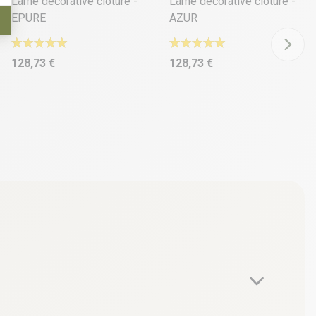
Lame décorative clôture -
Lame décorative clôture -
EPURE
AZUR
128,73 €
128,73 €