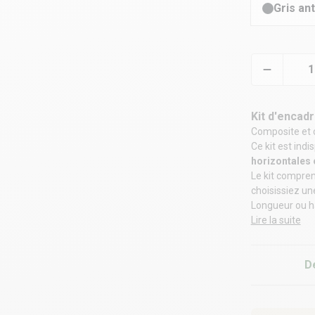
Gris an
Kit d'enca
Composite
et 
Ce kit est ind
horizontales 
Le kit compren
choisissiez un
Longueur ou h
Lire la suite
D