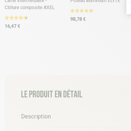
Lame intermédiaire -
Poteau aluminium ELYTE
Clôture composite AXEL
98,78 €
16,47 €
Le produit en détail
Description