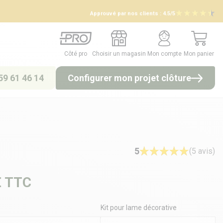
Approuvé par nos clients :
4.5/5
Côté pro
Choisir un magasin
Mon compte
Mon panier
Côté pro
Choisir un magasin
Mon compte
Mon panier
59 61 46 14
Configurer mon projet clôture
5
(5 avis)
€
TTC
Kit pour lame décorative