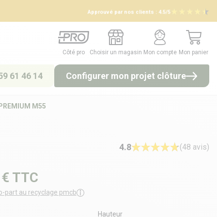
Approuvé par nos clients :
4.5/5
Côté pro
Choisir un magasin
Mon compte
Mon panier
Côté pro
Choisir un magasin
Mon compte
Mon panier
59 61 46 14
Configurer mon projet clôture
 - PREMIUM M55
4.8
(48 avis)
 €
TTC
o-part au recyclage pmcb
Hauteur