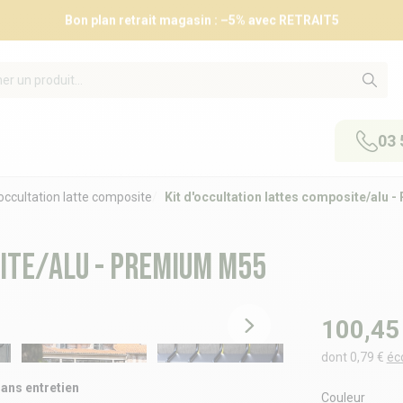
Bon plan retrait magasin : –5% avec RETRAIT5
03 
'occultation latte composite
Kit d'occultation lattes composite/alu
site/alu - PREMIUM M55
100,45
dont 0,79 €
éc
ans entretien
Couleur