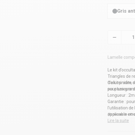
Gris an
Lamelle compo
Le kit d’occul
Triangles de r
d’aluminium, r
Ce kit profite
pour ses grand
sur plusieurs
Longueur : 2
Garantie : pou
l'utilisation de
applicable en
(Panneaux de clôt
Lire la suite