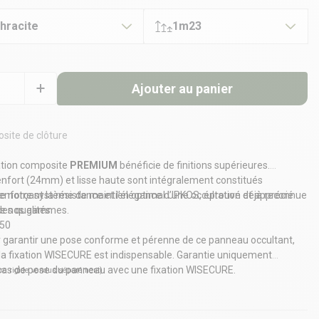
thracite
1m23
Ajouter au panier
site de clôture
tation composite
PREMIUM
bénéficie de finitions supérieures.
enfort (24mm) et lisse haute sont intégralement constitués
enforçant la résistance et l’élégance d’une occultation déjà reconnue
 de notre système de maintien optimal UPKOS, éprouvé et apprécié
es qualités.
 de nos gammes.
m50
r garantir une pose conforme et pérenne de ce panneau occultant,
 la fixation
WISECURE
est indispensable.
Garantie uniquement
 cas de pose du panneau avec une fixation WISECURE.
ure rigide vendus séparément)