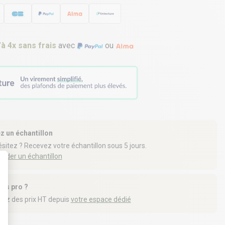
’à 4x sans frais
avec
ou
z un échantillon
sitez ? Recevez votre échantillon sous 5 jours.
der un échantillon
tes pro ?
t : Personnalisez vos Options
iez des prix HT depuis
votre espace dédié