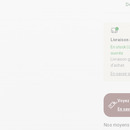
D
Livraison
En stock
|
ouvrés
Livraison 
d’achat.
En savoir 
Voyez e
En sav
Nos moyens