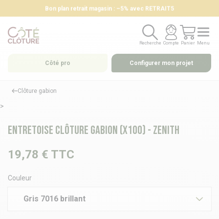
Bon plan retrait magasin : –5% avec RETRAIT5
Recherche
Compte
Panier
Menu
Recherche
Compte
Panier
Menu
Côté pro
Configurer mon projet
Clôture gabion
>
Entretoise clôture gabion (x100) - ZENITH
19,78 €
TTC
Couleur
Gris 7016 brillant