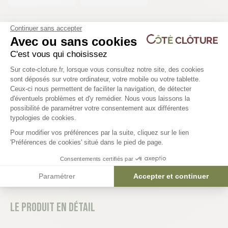
Continuer sans accepter
Avec ou sans cookies
Les produits compatibles
C'est vous qui choisissez
6 déclinaisons
6 déclinaisons
Plateforme de Gestion du Consentem
Sur cote-cloture.fr, lorsque vous consultez notre site, des cookies
sont déposés sur votre ordinateur, votre mobile ou votre tablette.
Panneau clôture gabion - ZENITH
Poteau Acier clôture ga
Ceux-ci nous permettent de faciliter la navigation, de détecter
ZENITH
79,73 €
d'éventuels problèmes et d'y remédier. Nous vous laissons la
Axeptio consent
possibilité de paramétrer votre consentement aux différentes
85,72 €
typologies de cookies.
Pour modifier vos préférences par la suite, cliquez sur le lien
'Préférences de cookies' situé dans le pied de page.
Consentements certifiés par
Paramétrer
Accepter et continuer
Le produit en détail