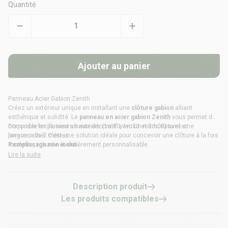
Quantité
Ajouter au panier
Panneau Acier Gabion Zenith
Créez un extérieur unique en installant une
clôture gabion
alliant
esthétique et solidité. Le
panneau en acier gabion Zenith
vous permet de
composer facilement un mur décoratif avec un rendu naturel et
Disponible en plusieurs hauteurs (1m60, 1m80 et 2m00) avec une
personnalisé. C’est une solution idéale pour concevoir une clôture à la fois
longueur de 2 mètres.
moderne, robuste et entièrement personnalisable.
Remplissage non inclus.
Lire la suite
Description produit
Les produits compatibles