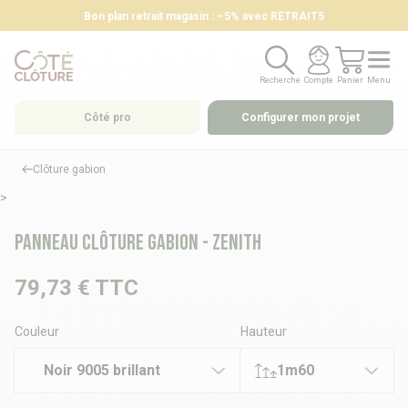
Bon plan retrait magasin : –5% avec RETRAIT5
Recherche
Compte
Panier
Menu
Recherche
Compte
Panier
Menu
Côté pro
Configurer mon projet
Clôture gabion
>
Panneau clôture gabion - ZENITH
79,73 €
TTC
Couleur
Hauteur
Noir 9005 brillant
1m60