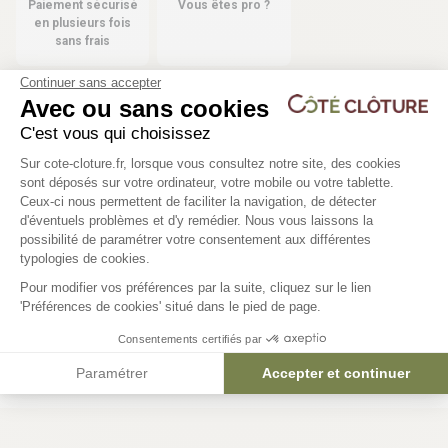
Paiement sécurisé
Vous êtes pro ?
en plusieurs fois
sans frais
Continuer sans accepter
Avec ou sans cookies
C'est vous qui choisissez
Les produits compatibles
Plateforme de Gestion du Consentem
Sur cote-cloture.fr, lorsque vous consultez notre site, des cookies
6 déclinaisons
sont déposés sur votre ordinateur, votre mobile ou votre tablette.
Ceux-ci nous permettent de faciliter la navigation, de détecter
Poteau Acier clôture gabion -
Fixation clôture gabion
d'éventuels problèmes et d'y remédier. Nous vous laissons la
Axeptio consent
ZENITH
de 50) - ZENITH
possibilité de paramétrer votre consentement aux différentes
typologies de cookies.
85,72 €
34,90 €
Pour modifier vos préférences par la suite, cliquez sur le lien
'Préférences de cookies' situé dans le pied de page.
Consentements certifiés par
Paramétrer
Accepter et continuer