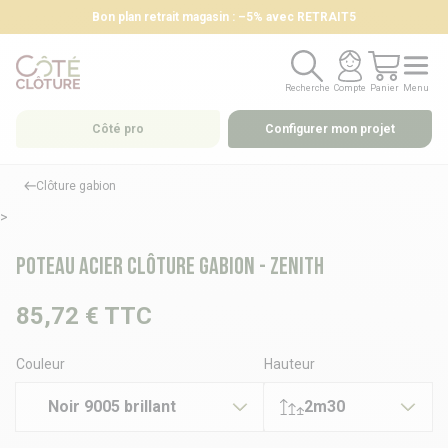
Bon plan retrait magasin : –5% avec RETRAIT5
Recherche
Compte
Panier
Menu
Recherche
Compte
Panier
Menu
Côté pro
Configurer mon projet
Clôture gabion
>
Poteau Acier clôture gabion - ZENITH
85,72 €
TTC
Couleur
Hauteur
Noir 9005 brillant
2m30