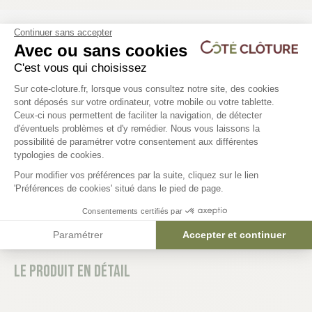
Continuer sans accepter
Les produits compatibles
Avec ou sans cookies
6 déclinaisons
C'est vous qui choisissez
Plateforme de Gestion du Consentem
Sur cote-cloture.fr, lorsque vous consultez notre site, des cookies
Panneau clôture gabion - ZENITH
Fixation clôture gabion
sont déposés sur votre ordinateur, votre mobile ou votre tablette.
de 50) - ZENITH
Ceux-ci nous permettent de faciliter la navigation, de détecter
79,73 €
d'éventuels problèmes et d'y remédier. Nous vous laissons la
Axeptio consent
34,90 €
possibilité de paramétrer votre consentement aux différentes
typologies de cookies.
Pour modifier vos préférences par la suite, cliquez sur le lien
'Préférences de cookies' situé dans le pied de page.
Consentements certifiés par
Paramétrer
Accepter et continuer
Le produit en détail