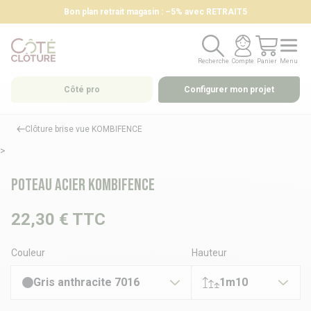
Bon plan retrait magasin : –5% avec RETRAIT5
Recherche
Compte
Panier
Menu
Recherche
Compte
Panier
Menu
Côté pro
Configurer mon projet
Clôture brise vue KOMBIFENCE
>
Poteau Acier KOMBIFENCE
22,30 €
TTC
Couleur
Hauteur
Gris anthracite 7016
1m10