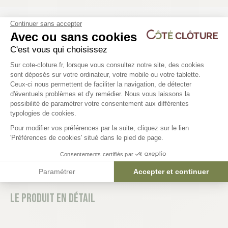
Continuer sans accepter
Les produits compatibles
Avec ou sans cookies
6 déclinaisons
C'est vous qui choisissez
Plateforme de Gestion du Consentem
Sur cote-cloture.fr, lorsque vous consultez notre site, des cookies
Grillage rigide avec occultant
Plaque soubassement 
sont déposés sur votre ordinateur, votre mobile ou votre tablette.
L2M00 - KOMBIFENCE
L2m00 - KOMBIFENCE
Ceux-ci nous permettent de faciliter la navigation, de détecter
d'éventuels problèmes et d'y remédier. Nous vous laissons la
Axeptio consent
129,90 €
23,84 €
possibilité de paramétrer votre consentement aux différentes
typologies de cookies.
Pour modifier vos préférences par la suite, cliquez sur le lien
'Préférences de cookies' situé dans le pied de page.
Consentements certifiés par
Paramétrer
Accepter et continuer
Le produit en détail