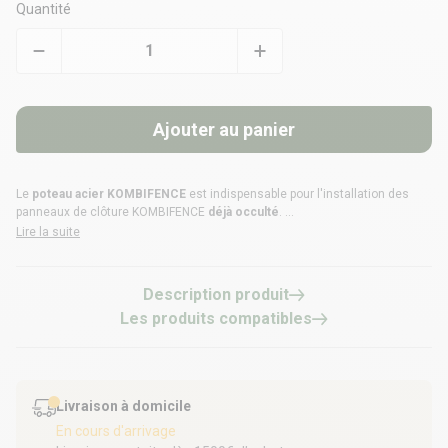
Quantité
Ajouter au panier
Le
poteau acier KOMBIFENCE
est indispensable pour l'installation des
panneaux de clôture KOMBIFENCE
déjà occulté
.
Lire la suite
Compatible avec les
plaques de soubassement béton KOMBIFENCE
, il
est disponible en
1,10 m, 2,20 m et 2,50 m
, dans les coloris
Gris RAL 7016
et
Teck structuré
.
Description produit
Les produits compatibles
Bénéficiez d'une
garantie de 10 ans
avec
Côté Clôture
, votre spécialiste
de la clôture, des brise-vues, portails et portillons.
Livraison à domicile
En cours d'arrivage