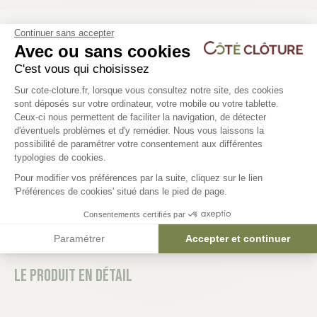
Continuer sans accepter
Les produits compatibles
Avec ou sans cookies
6 déclinaisons
C'est vous qui choisissez
Plateforme de Gestion du Consentem
Sur cote-cloture.fr, lorsque vous consultez notre site, des cookies
Grillage rigide avec occultant
Plaque soubassement 
sont déposés sur votre ordinateur, votre mobile ou votre tablette.
L2M00 - KOMBIFENCE
L2m00 - KOMBIFENCE
Ceux-ci nous permettent de faciliter la navigation, de détecter
d'éventuels problèmes et d'y remédier. Nous vous laissons la
Axeptio consent
129,90 €
23,84 €
possibilité de paramétrer votre consentement aux différentes
typologies de cookies.
Pour modifier vos préférences par la suite, cliquez sur le lien
'Préférences de cookies' situé dans le pied de page.
Consentements certifiés par
Paramétrer
Accepter et continuer
Le produit en détail