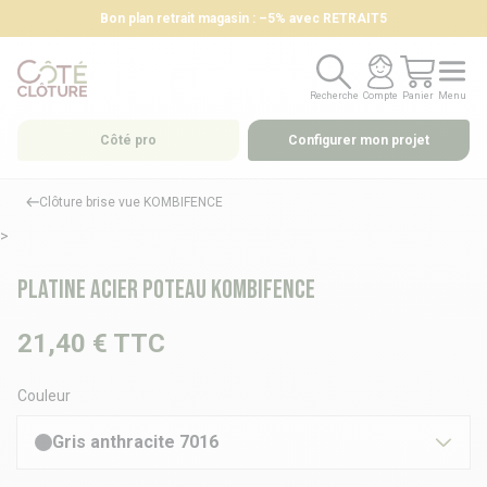
Bon plan retrait magasin : –5% avec RETRAIT5
Recherche
Compte
Panier
Menu
Recherche
Compte
Panier
Menu
Côté pro
Configurer mon projet
Clôture brise vue KOMBIFENCE
>
Platine Acier poteau KOMBIFENCE
21,40 €
TTC
Couleur
Gris anthracite 7016