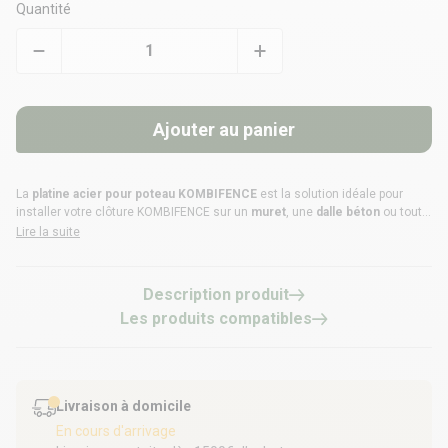
Quantité
Ajouter au panier
La
platine acier pour poteau KOMBIFENCE
est la solution idéale pour
installer votre
clôture KOMBIFENCE
sur un
muret
, une
dalle béton
ou toute
autre surface plane. Compatible avec l'ensemble de la gamme
Lire la suite
KOMBIFENCE
, elle assure une fixation solide et durable des poteaux.
Disponible en
Gris Anthracite RAL 7016
et
Teck structuré
, elle s'intègre
Description produit
parfaitement à votre clôture.
Les produits compatibles
Livraison à domicile
En cours d'arrivage