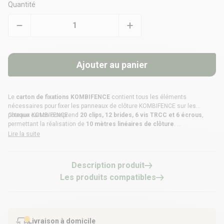
Quantité
Ajouter au panier
Le
carton de fixations KOMBIFENCE
contient tous les éléments
nécessaires pour fixer les
panneaux de clôture KOMBIFENCE
sur les
poteaux KOMBIFENCE
Chaque carton comprend
.
20 clips, 12 brides, 6 vis TRCC et 6 écrous
,
permettant la réalisation de
10 mètres linéaires de clôture
.
Disponible en
Gris Anthracite RAL 7016
et
Teck
, il garantit une fixation
Lire la suite
robuste, durable et une finition parfaitement harmonisée avec votre clôture
KOMBIFENCE.
Description produit
Les produits compatibles
Livraison à domicile