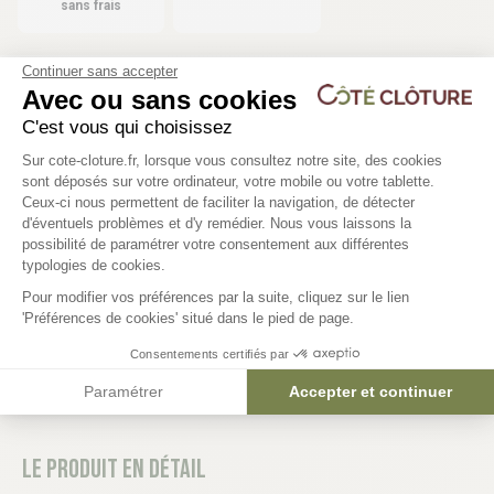
sans frais
Continuer sans accepter
Avec ou sans cookies
Les produits compatibles
C'est vous qui choisissez
6 déclinaisons
Plateforme de Gestion du Consentem
Sur cote-cloture.fr, lorsque vous consultez notre site, des cookies
sont déposés sur votre ordinateur, votre mobile ou votre tablette.
Grillage rigide avec occultant
Plaque soubassement 
Ceux-ci nous permettent de faciliter la navigation, de détecter
L2M00 - KOMBIFENCE
L2m00 - KOMBIFENCE
d'éventuels problèmes et d'y remédier. Nous vous laissons la
Axeptio consent
possibilité de paramétrer votre consentement aux différentes
129,90 €
23,84 €
typologies de cookies.
Pour modifier vos préférences par la suite, cliquez sur le lien
'Préférences de cookies' situé dans le pied de page.
Consentements certifiés par
Paramétrer
Accepter et continuer
Le produit en détail