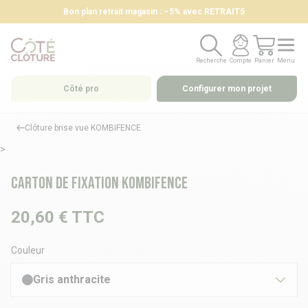
Bon plan retrait magasin : –5% avec RETRAIT5
Recherche
Compte
Panier
Menu
Recherche
Compte
Panier
Menu
Côté pro
Configurer mon projet
Clôture brise vue KOMBIFENCE
>
Carton de fixation KOMBIFENCE
20,60 €
TTC
Couleur
Gris anthracite