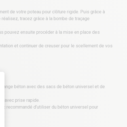
cement de votre poteau pour clôture rigide. Puis grâce à
 réalisez, tracez grâce à la bombe de traçage
s pouvez ensuite procéder à la mise en place des
ntation et continuer de creuser pour le scellement de vos
n mélange béton avec des sacs de béton universel et de
t : Personnalisez vos Options
on avec prise rapide.
t donc recommandé d’utiliser du béton universel pour