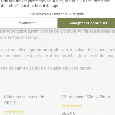
Pour modifier vos préférences par la suite, cliquez sur le lien 'Préférences
de cookies' situé dans le pied de page.
Consentements certifiés par
du support et du matériel, nous pouvons procéder à la mise en pla
Paramétrer
Accepter et continuer
este votre guide durant la pose de la clôture. Au fur et à mesure
que le trou soit rempli.
vez y installer le
panneau rigide
avec les clips de fixations sel
me façon que le premier. Attention, il faut toujours vérifier que 
ombre de
panneau rigide
à installer sur votre terrain.
46 déclinaisons
Clôture panneau rigide -
Mètre ruban L50m x 25mm
PRO 5
56,64 €