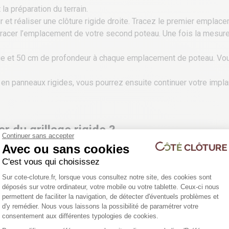
 la préparation du terrain.
teur et réaliser une clôture rigide droite. Tracez le premier empla
tracer l’emplacement de votre second poteau. Une fois la mesure
e et 50 cm de profondeur à chaque emplacement de poteau. Vou
 en panneaux rigides, vous pourrez ensuite continuer votre impla
 du grillage rigide ?
Continuer sans accepter
Avec ou sans cookies
ez une tenue pérenne de votre grillage rigide, il faut réaliser u
C'est vous qui choisissez
Plateforme de Gestion du Consentemen
Sur cote-cloture.fr, lorsque vous consultez notre site, des cookies sont
mpacte. Pour information, nous déconseillons l’utilisation de bét
déposés sur votre ordinateur, votre mobile ou votre tablette. Ceux-ci nous
z devoir faire des ajustements en avançant sur votre projet, il es
permettent de faciliter la navigation, de détecter d'éventuels problèmes et
d'y remédier. Nous vous laissons la possibilité de paramétrer votre
Axeptio consent
consentement aux différentes typologies de cookies.