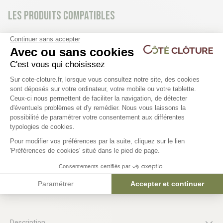
Les produits compatibles
11 déclinaisons
46 déclinaisons
Continuer sans accepter
Avec ou sans cookies
Clôture panneau rigide - PRO 4/5
Clôture panneau rigide
C'est vous qui choisissez
Plateforme de Gestion du Consentem
Sur cote-cloture.fr, lorsque vous consultez notre site, des cookies
Maille 200x55mm | Ø5
23,53 €
sont déposés sur votre ordinateur, votre mobile ou votre tablette.
21,30 €
Ceux-ci nous permettent de faciliter la navigation, de détecter
d'éventuels problèmes et d'y remédier. Nous vous laissons la
Axeptio consent
possibilité de paramétrer votre consentement aux différentes
typologies de cookies.
Pour modifier vos préférences par la suite, cliquez sur le lien
'Préférences de cookies' situé dans le pied de page.
Consentements certifiés par
Paramétrer
Accepter et continuer
Le produit en détail
Description