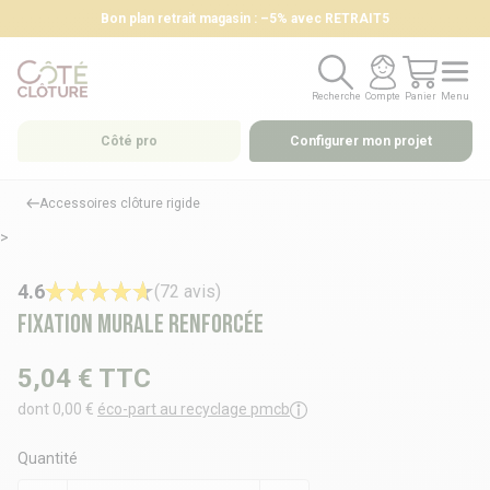
Bon plan retrait magasin : –5% avec RETRAIT5
Recherche
Compte
Panier
Menu
Recherche
Compte
Panier
Menu
Côté pro
Configurer mon projet
Accessoires clôture rigide
>
4.6
(72 avis)
Fixation murale renforcée
5,04 €
TTC
dont 0,00 €
éco-part au recyclage pmcb
Quantité