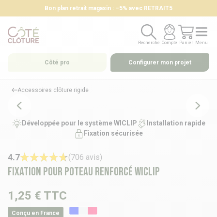
Bon plan retrait magasin : –5% avec RETRAIT5
Recherche
Compte
Panier
Menu
Recherche
Compte
Panier
Menu
Côté pro
Configurer mon projet
Accessoires clôture rigide
Développée pour le système WICLIP
Installation rapide
Fixation sécurisée
4.7
(706 avis)
Fixation pour poteau renforcé WICLIP
1,25 €
TTC
Conçu en France