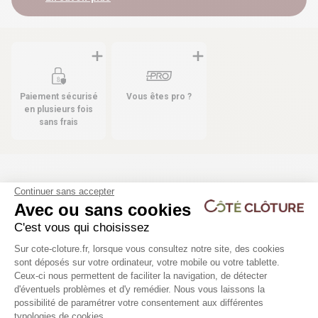
Paiement sécurisé
Vous êtes pro ?
en plusieurs fois
sans frais
Les produits compatibles
Continuer sans accepter
Avec ou sans cookies
11 déclinaisons
37 déclinaisons
C'est vous qui choisissez
Plateforme de Gestion du Consentem
Clôture panneau rigide - PRO 4/5
Poteau pour grillage rig
Sur cote-cloture.fr, lorsque vous consultez notre site, des cookies
WICLIP
sont déposés sur votre ordinateur, votre mobile ou votre tablette.
Ceux-ci nous permettent de faciliter la navigation, de détecter
23,53 €
d'éventuels problèmes et d'y remédier. Nous vous laissons la
Axeptio consent
possibilité de paramétrer votre consentement aux différentes
31,50 €
typologies de cookies.