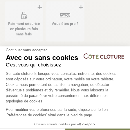
Paiement sécurisé
Vous êtes pro ?
en plusieurs fois
sans frais
Continuer sans accepter
Avec ou sans cookies
Les produits compatibles
C'est vous qui choisissez
Plateforme de Gestion du Consentem
37 déclinaisons
46 déclinaisons
Sur cote-cloture.fr, lorsque vous consultez notre site, des cookies
sont déposés sur votre ordinateur, votre mobile ou votre tablette.
Poteau pour grillage rigide -
Clôture panneau rigide
Ceux-ci nous permettent de faciliter la navigation, de détecter
d'éventuels problèmes et d'y remédier. Nous vous laissons la
WICLIP
Axeptio consent
possibilité de paramétrer votre consentement aux différentes
typologies de cookies.
Maille 200x55mm | Ø5
21,30 €
31,50 €
Pour modifier vos préférences par la suite, cliquez sur le lien
'Préférences de cookies' situé dans le pied de page.
Consentements certifiés par