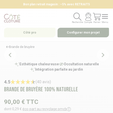
Bon plan retrait magasin : –5% avec RETRAIT5
Recherche
Compte
Panier
Menu
Recherche
Compte
Panier
Menu
Côté pro
Configurer mon projet
Brande de bruyère
Esthétique chaleureuse
Occultation naturelle
Intégration parfaite au jardin
4.5
(40 avis)
Brande de bruyère 100% naturelle
90,00 €
TTC
dont 0,29 €
éco-part au recyclage pmcb